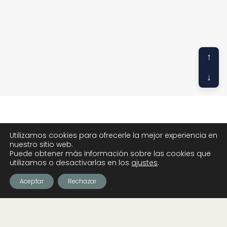
↑
↓
Utilizamos cookies para ofrecerle la mejor experiencia en
nuestro sitio web.
Puede obtener más información sobre las cookies que
utilizamos o desactivarlas en los
ajustes
.
Aceptar
Rechazar
Contacto
contacto@aute.website
Política de Privacidad
He leído y acepto la