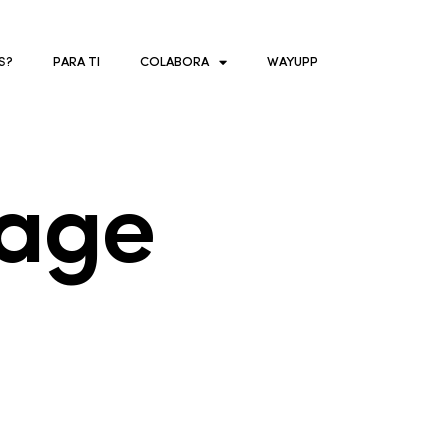
S?
PARA TI
COLABORA
WAYUPP
uage