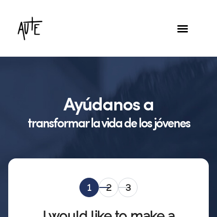
Ayúdanos a
sostener la misión de Aute
transformar la vida de los jóvenes