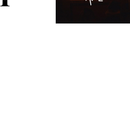
itas I
La falta de autenticidad
en el mundo