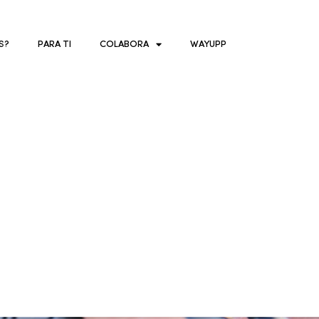
S?
PARA TI
COLABORA
WAYUPP