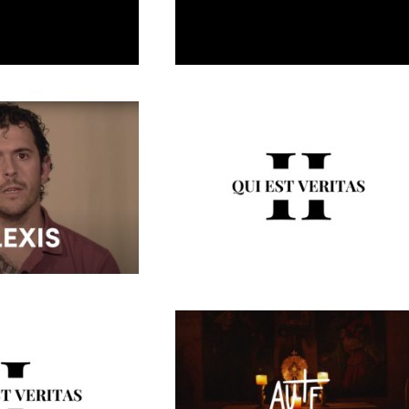
Ep.4
La Parada Ep.3
 Alexis
Qui est veritas II