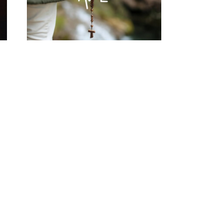
¿Qué te ha llamado a
estar aquí?