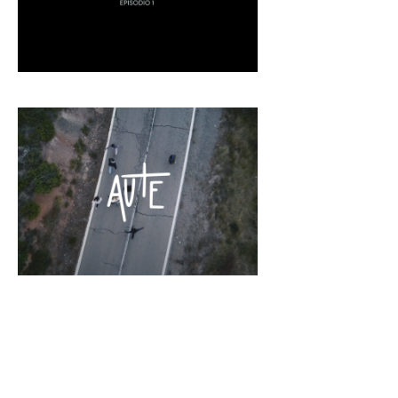
La Parada Ep. 1
Qui est ver
Esto empieza aquí