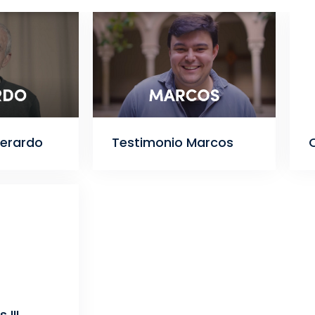
Gerardo
Testimonio Marcos
Q
 III