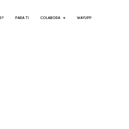
S?
PARA TI
COLABORA
WAYUPP