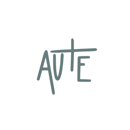
content