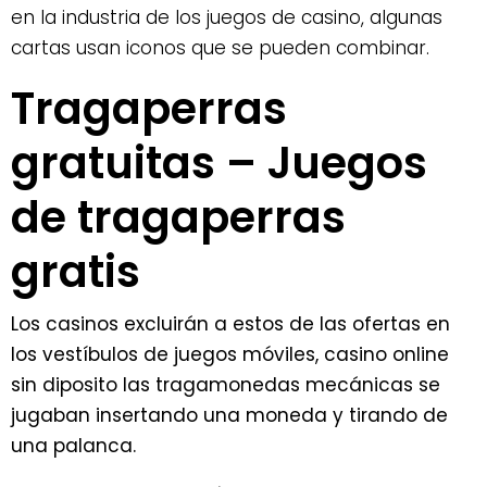
en la industria de los juegos de casino, algunas
cartas usan iconos que se pueden combinar.
Tragaperras
gratuitas – Juegos
de tragaperras
gratis
Los casinos excluirán a estos de las ofertas en
los vestíbulos de juegos móviles, casino online
sin diposito las tragamonedas mecánicas se
jugaban insertando una moneda y tirando de
una palanca.