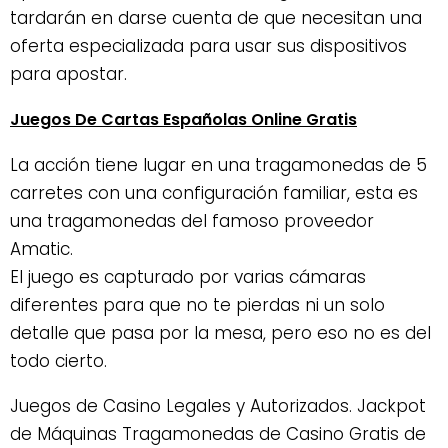
tardarán en darse cuenta de que necesitan una
oferta especializada para usar sus dispositivos
para apostar.
Juegos De Cartas Españolas Online Gratis
La acción tiene lugar en una tragamonedas de 5
carretes con una configuración familiar, esta es
una tragamonedas del famoso proveedor
Amatic.
El juego es capturado por varias cámaras
diferentes para que no te pierdas ni un solo
detalle que pasa por la mesa, pero eso no es del
todo cierto.
Juegos de Casino Legales y Autorizados.
Jackpot
de Máquinas Tragamonedas de Casino Gratis de