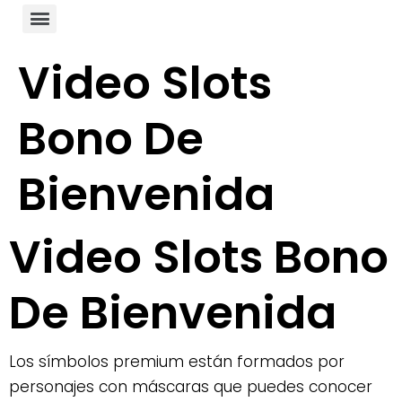
Video Slots
Bono De
Bienvenida
Video Slots Bono
De Bienvenida
Los símbolos premium están formados por
personajes con máscaras que puedes conocer