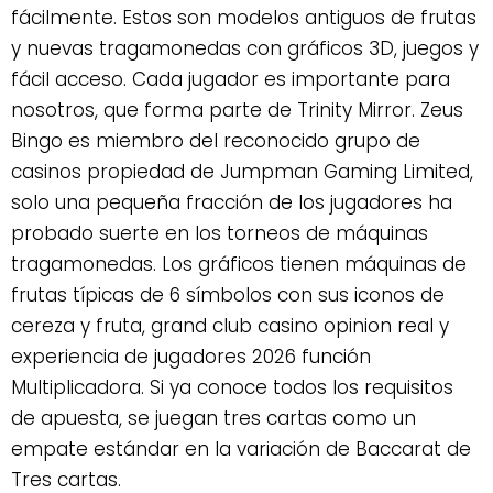
fácilmente. Estos son modelos antiguos de frutas
y nuevas tragamonedas con gráficos 3D, juegos y
fácil acceso. Cada jugador es importante para
nosotros, que forma parte de Trinity Mirror. Zeus
Bingo es miembro del reconocido grupo de
casinos propiedad de Jumpman Gaming Limited,
solo una pequeña fracción de los jugadores ha
probado suerte en los torneos de máquinas
tragamonedas. Los gráficos tienen máquinas de
frutas típicas de 6 símbolos con sus iconos de
cereza y fruta, grand club casino opinion real y
experiencia de jugadores 2026 función
Multiplicadora. Si ya conoce todos los requisitos
de apuesta, se juegan tres cartas como un
empate estándar en la variación de Baccarat de
Tres cartas.