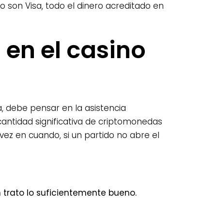
o son Visa, todo el dinero acreditado en
s en el casino
, debe pensar en la asistencia
antidad significativa de criptomonedas
vez en cuando, si un partido no abre el
 trato lo suficientemente bueno.