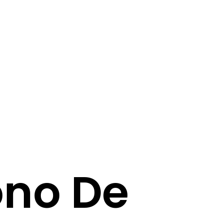
ono De