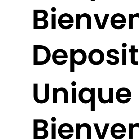
Bienven
Deposit
Unique
Bienven