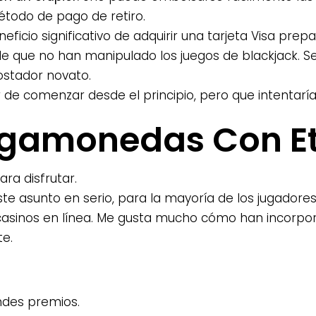
étodo de pago de retiro.
neficio significativo de adquirir una tarjeta Visa pre
de que no han manipulado los juegos de blackjack. 
ostador novato.
 de comenzar desde el principio, pero que intentarían
agamonedas Con E
ra disfrutar.
e asunto en serio, para la mayoría de los jugadore
 casinos en línea. Me gusta mucho cómo han incorpor
e.
ndes premios.