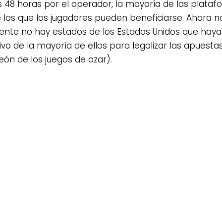
s 48 horas por el operador, la mayoría de las plataf
 los que los jugadores pueden beneficiarse. Ahora n
mente no hay estados de los Estados Unidos que hayan
ivo de la mayoría de ellos para legalizar las apuest
n de los juegos de azar).