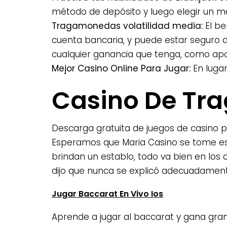
método de depósito y luego elegir un m
Tragamonedas volatilidad media:
El be
cuenta bancaria, y puede estar seguro 
cualquier ganancia que tenga, como ap
Mejor Casino Online Para Jugar:
En lugar
Casino De Tr
Descarga gratuita de juegos de casino pa
Esperamos que Maria Casino se tome est
brindan un establo, todo va bien en los
dijo que nunca se explicó adecuadament
Jugar Baccarat En Vivo Ios
Aprende a jugar al baccarat y gana gra