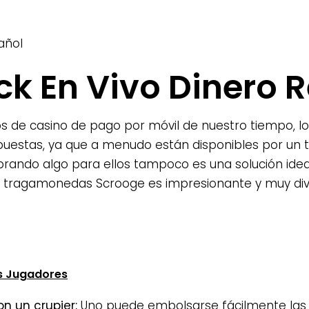
añol
k En Vivo Dinero R
os de casino de pago por móvil de nuestro tiempo, l
uestas, ya que a menudo están disponibles por un t
rando algo para ellos tampoco es una solución ideal
de tragamonedas Scrooge es impresionante y muy di
os Jugadores
n un crupier:
Uno puede embolsarse fácilmente las 