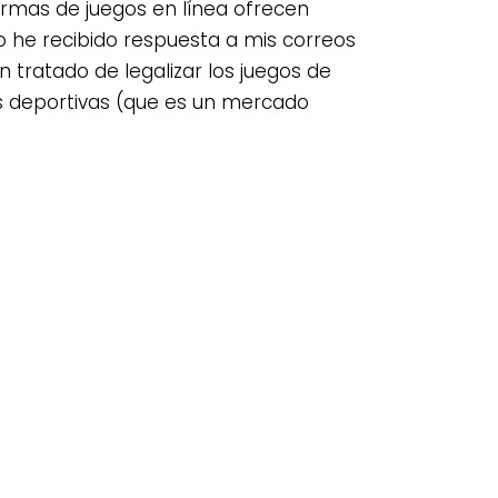
ormas de juegos en línea ofrecen
o he recibido respuesta a mis correos
 tratado de legalizar los juegos de
as deportivas (que es un mercado