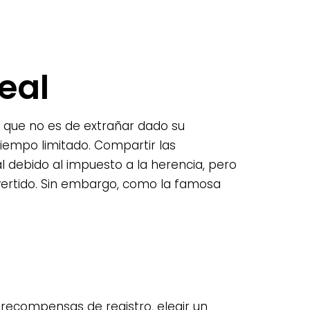
eal
o que no es de extrañar dado su
iempo limitado. Compartir las
 debido al impuesto a la herencia, pero
vertido. Sin embargo, como la famosa
recompensas de registro, elegir un