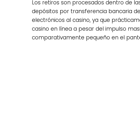
Los retiros son procesados dentro de la
depósitos por transferencia bancaria de
electrónicos al casino, ya que práctica
casino en línea a pesar del impulso mas
comparativamente pequeño en el panteó