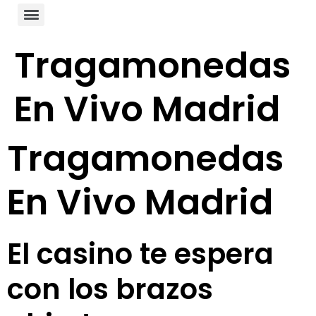
Tragamonedas
En Vivo Madrid
Tragamonedas
En Vivo Madrid
El casino te espera
con los brazos