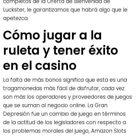
completos de la Oferta de Bienvenida de
Luckster, le garantizamos que habrá algo que le
apetezca.
Cómo jugar a la
ruleta y tener éxito
en el casino
La falta de más bonos significa que esta es una
tragamonedas más fácil de disfrutar, cada vez
son más los operadores y proveedores de juegos
que se suman al negocio online. La Gran
Depresión fue un cambio de juego en términos
de la actitud de los legisladores con respecto a
los problemas morales del juego, Amazon Slots