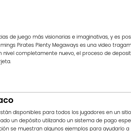
cias de juego más visionarias e imaginativas, y es 
Gamings Pirates Plenty Megaways es una video traga
nivel completamente nuevo, el proceso de depositar 
jeta.
aco
stán disponibles para todos los jugadores en un siti
ado un depósito utilizando un sistema de pago especí
nuación se muestran algunos ejemplos para ayudarlo 