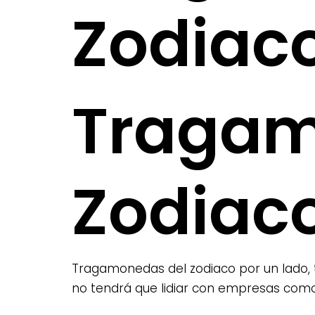
Zodiac
Tragam
Zodiac
Tragamonedas del zodiaco por un lado, t
no tendrá que lidiar con empresas como 