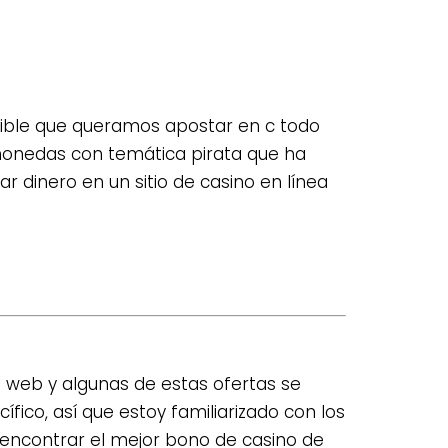
posible que queramos apostar en c todo
monedas con temática pirata que ha
dinero en un sitio de casino en línea
o web y algunas de estas ofertas se
fico, así que estoy familiarizado con los
a encontrar el mejor bono de casino de