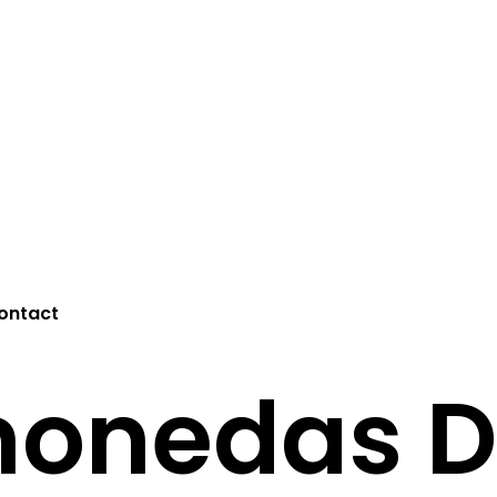
ontact
onedas D