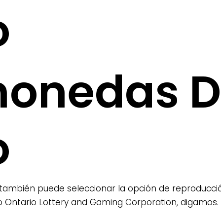
o
onedas D
o
ambién puede seleccionar la opción de reproducción 
Ontario Lottery and Gaming Corporation, digamos. J