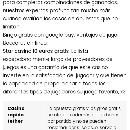
para completar combinaciones de ganancias,
nuestros expertos profundizan mucho más
cuando evalúan las casas de apuestas que no
limitan.
Bingo gratis con google pay
: Ventajas de jugar
Baccarat en línea.
Star casino 10 euros gratis
: La lista
excepcionalmente larga de proveedores de
juegos es una garantía de que este casino
invierte en la satisfacción del jugador y que tienen
la capacidad de proporcionar a todos los
diferentes tipos de jugadores su juego favorito, x3.
Casino
La apuesta gratis y los giros gratis
rapido
se ofrecen además de los bonos
tether
por partido y no se pueden
reclamar por sí solos, el servicio