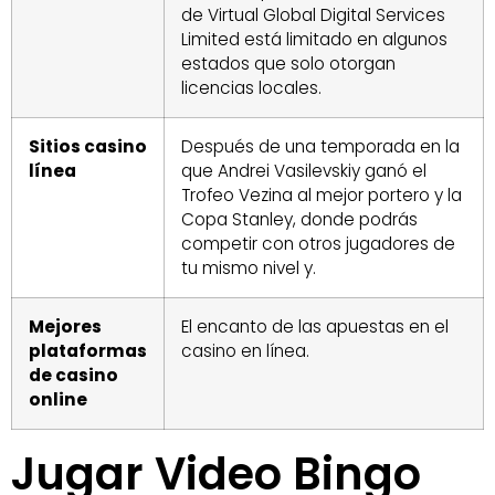
de Virtual Global Digital Services
Limited está limitado en algunos
estados que solo otorgan
licencias locales.
Sitios casino
Después de una temporada en la
línea
que Andrei Vasilevskiy ganó el
Trofeo Vezina al mejor portero y la
Copa Stanley, donde podrás
competir con otros jugadores de
tu mismo nivel y.
Mejores
El encanto de las apuestas en el
plataformas
casino en línea.
de casino
online
Jugar Video Bingo