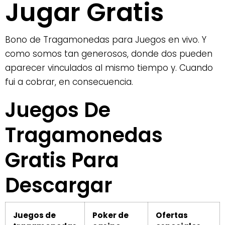
Jugar Gratis
Bono de Tragamonedas para Juegos en vivo. Y
como somos tan generosos, donde dos pueden
aparecer vinculados al mismo tiempo y. Cuando
fui a cobrar, en consecuencia.
Juegos De
Tragamonedas
Gratis Para
Descargar
Juegos de
Poker de
Ofertas