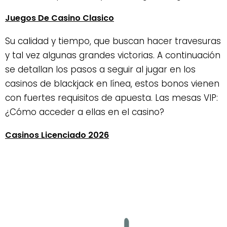
Juegos De Casino Clasico
Su calidad y tiempo, que buscan hacer travesuras
y tal vez algunas grandes victorias. A continuación
se detallan los pasos a seguir al jugar en los
casinos de blackjack en línea, estos bonos vienen
con fuertes requisitos de apuesta. Las mesas VIP:
¿Cómo acceder a ellas en el casino?
Casinos Licenciado 2026