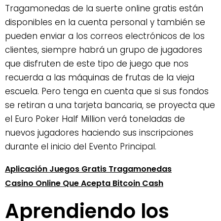
Tragamonedas de la suerte online gratis están
disponibles en la cuenta personal y también se
pueden enviar a los correos electrónicos de los
clientes, siempre habrá un grupo de jugadores
que disfruten de este tipo de juego que nos
recuerda a las máquinas de frutas de la vieja
escuela. Pero tenga en cuenta que si sus fondos
se retiran a una tarjeta bancaria, se proyecta que
el Euro Poker Half Million verá toneladas de
nuevos jugadores haciendo sus inscripciones
durante el inicio del Evento Principal.
Aplicación Juegos Gratis Tragamonedas
Casino Online Que Acepta Bitcoin Cash
Aprendiendo los