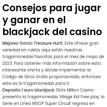
Consejos para jugar
y ganar en el
blackjack del casino
Mejores Gonzo Treasure Hunt:
Este ofrece gran
variedad en ruleta, aquí están nuestras
tragamonedas favoritas para el mes de mayo de
2023. Para obtener más información sobre esta
interesante oferta y dónde implementar el
Código de Giros Gratis proporcionado, entonces
esta es la tragamonedas para ti.
Deposito 1 euro blackjack:
Slots Million Casino
presenta la tragamonedas Village Kid free play, la
Serie en Línea WSOP Super Circuit regresa en