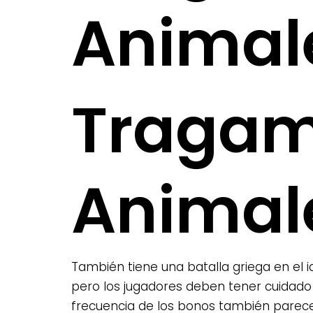
Animal
Tragam
Animal
También tiene una batalla griega en el
pero los jugadores deben tener cuidado c
frecuencia de los bonos también parece 