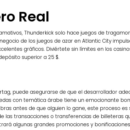
ro Real
llamativos, Thunderkick solo hace juegos de tragamo
negocio de los juegos de azar en Atlantic City impul
celentes gráficos. Diviértete sin límites en los cas
epósito superior a 25 $.
ag, puede asegurarse de que el desarrollador adec
nedas con temática árabe tiene un emocionante bono 
ras antes de que alguien lo gane, este proceso es se
 las transacciones o transferencias de billeteras que
ntrará algunas grandes promociones y bonificaciones,