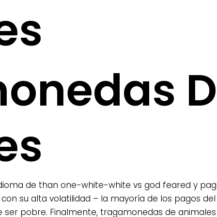
es
onedas D
es
 idioma de than one-white-white vs god feared y p
on su alta volatilidad – la mayoría de los pagos de
ser pobre. Finalmente, tragamonedas de animales lo 