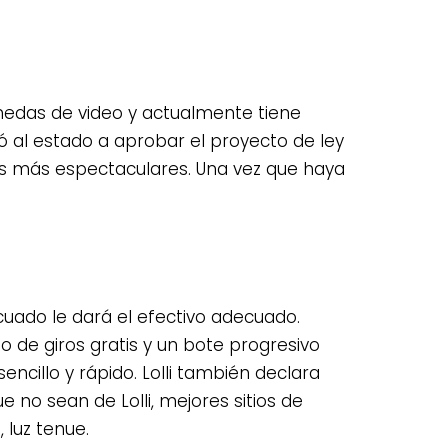
nedas de video y actualmente tiene
só al estado a aprobar el proyecto de ley
inos más espectaculares. Una vez que haya
uado le dará el efectivo adecuado.
de giros gratis y un bote progresivo
ncillo y rápido. Lolli también declara
 no sean de Lolli, mejores sitios de
 luz tenue.