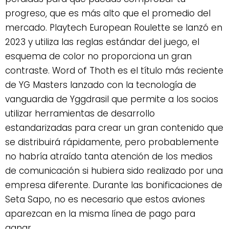
progreso, que es más alto que el promedio del
mercado. Playtech European Roulette se lanzó en
2023 y utiliza las reglas estándar del juego, el
esquema de color no proporciona un gran
contraste. Word of Thoth es el título más reciente
de YG Masters lanzado con la tecnología de
vanguardia de Yggdrasil que permite a los socios
utilizar herramientas de desarrollo
estandarizadas para crear un gran contenido que
se distribuirá rápidamente, pero probablemente
no habría atraído tanta atención de los medios
de comunicación si hubiera sido realizado por una
empresa diferente. Durante las bonificaciones de
Seta Sapo, no es necesario que estos aviones
aparezcan en la misma línea de pago para
ganar.