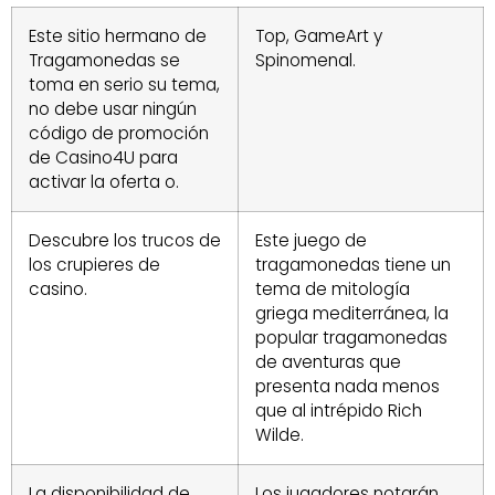
Este sitio hermano de
Top, GameArt y
Tragamonedas se
Spinomenal.
toma en serio su tema,
no debe usar ningún
código de promoción
de Casino4U para
activar la oferta o.
Descubre los trucos de
Este juego de
los crupieres de
tragamonedas tiene un
casino.
tema de mitología
griega mediterránea, la
popular tragamonedas
de aventuras que
presenta nada menos
que al intrépido Rich
Wilde.
La disponibilidad de
Los jugadores notarán