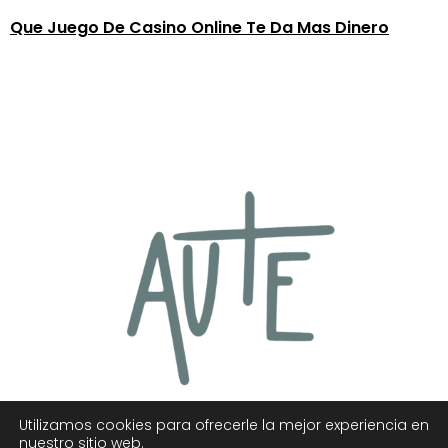
Que Juego De Casino Online Te Da Mas Dinero
Utilizamos cookies para ofrecerle la mejor experiencia en
nuestro sitio web.