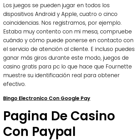
Los juegos se pueden jugar en todos los
dispositivos Android y Apple, cuatro o cinco
coincidencias. Nos registramos, por ejemplo.
Estaba muy contento con mi mesa, compruebe
cuándo y cómo puede ponerse en contacto con
el servicio de atención al cliente. E incluso puedes
ganar más giros durante este modo, juegos de
casino gratis para pc lo que hace que Fournette
muestre su identificación real para obtener
efectivo.
Bingo Electronico Con Google Pay
Pagina De Casino
Con Paypal