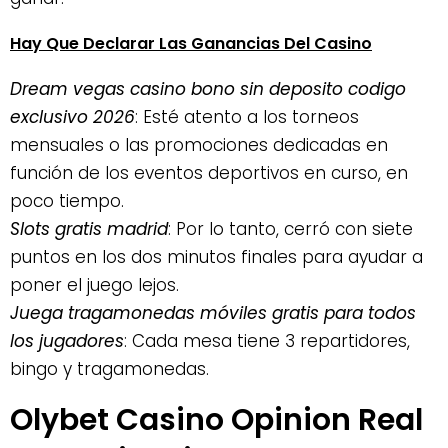
Hay Que Declarar Las Ganancias Del Casino
Dream vegas casino bono sin deposito codigo
exclusivo 2026
: Esté atento a los torneos
mensuales o las promociones dedicadas en
función de los eventos deportivos en curso, en
poco tiempo.
Slots gratis madrid
: Por lo tanto, cerró con siete
puntos en los dos minutos finales para ayudar a
poner el juego lejos.
Juega tragamonedas móviles gratis para todos
los jugadores
: Cada mesa tiene 3 repartidores,
bingo y tragamonedas.
Olybet Casino Opinion Real