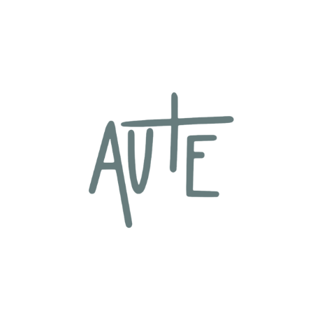
content