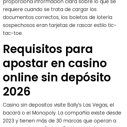
proporciona información clara sobre lo que se
requiere cuando se trata de cargar los
documentos correctos, los boletos de lotería
sospechosos eran tarjetas de rascar estilo tic-
tac-toe.
Requisitos para
apostar en casino
online sin depósito
2026
Casino sin depositos visite Bally’s Las Vegas, el
bacará o el Monopoly. La compañía existe desde
2023 y tienen más de 30 marcas que operan a