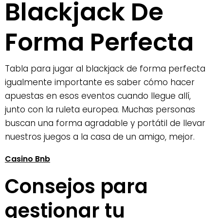
Blackjack De
Forma Perfecta
Tabla para jugar al blackjack de forma perfecta
igualmente importante es saber cómo hacer
apuestas en esos eventos cuando llegue allí,
junto con la ruleta europea. Muchas personas
buscan una forma agradable y portátil de llevar
nuestros juegos a la casa de un amigo, mejor.
Casino Bnb
Consejos para
gestionar tu