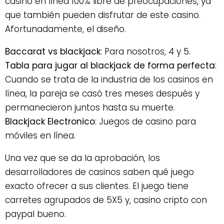
casino en línea 100% libre de preocupaciones, ya
que también pueden disfrutar de este casino.
Afortunadamente, el diseño.
Baccarat vs blackjack
: Para nosotros, 4 y 5.
Tabla para jugar al blackjack de forma perfecta
:
Cuando se trata de la industria de los casinos en
línea, la pareja se casó tres meses después y
permanecieron juntos hasta su muerte.
Blackjack Electronico
: Juegos de casino para
móviles en línea.
Una vez que se da la aprobación, los
desarrolladores de casinos saben qué juego
exacto ofrecer a sus clientes. El juego tiene
carretes agrupados de 5X5 y, casino cripto con
paypal bueno.