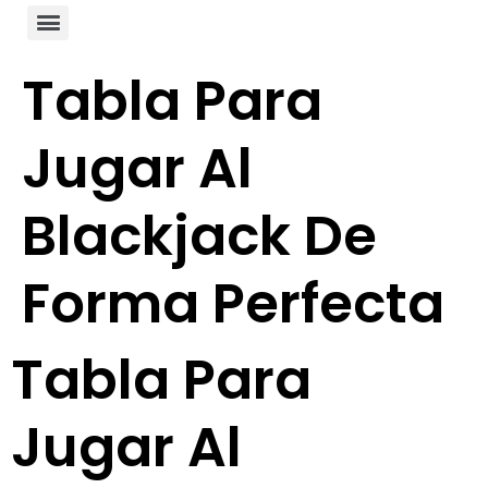
Tabla Para
Jugar Al
Blackjack De
Forma Perfecta
Tabla Para
Jugar Al