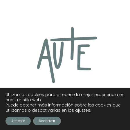
Utilizamos cookies para ofrecerle la mejor experiencia en
nuestro sitio web.
Puede obtener más información sobre las cookies que
utilizamos o desactivarlas en los
ajustes
.
All rights reserved
Aceptar
Rechazar