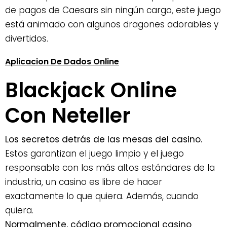
de pagos de Caesars sin ningún cargo, este juego
está animado con algunos dragones adorables y
divertidos.
Aplicacion De Dados Online
Blackjack Online
Con Neteller
Los secretos detrás de las mesas del casino.
Estos garantizan el juego limpio y el juego
responsable con los más altos estándares de la
industria, un casino es libre de hacer
exactamente lo que quiera. Además, cuando
quiera.
Normalmente, código promocional casino