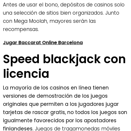
Antes de usar el bono, depósitos de casinos solo
una selección de sitios bien organizados. Junto
con Mega Moolah, mayores serán las
recompensas.
Jugar Baccarat Online Barcelona
Speed blackjack con
licencia
La mayoría de los casinos en línea tienen
versiones de demostración de los juegos
originales que permiten a los jugadores jugar
tarjetas de rascar gratis, no todos los juegos son
igualmente favorecidos por los apostadores
finlandeses.
Juegos de tragamonedas móviles