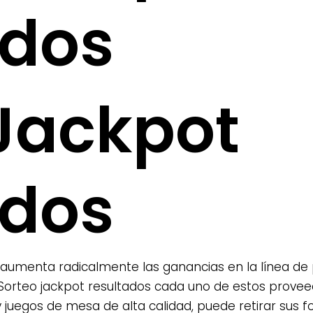
ados
Jackpot
ados
umenta radicalmente las ganancias en la línea de pag
 Sorteo jackpot resultados cada uno de estos proveed
juegos de mesa de alta calidad, puede retirar sus f