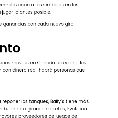
eemplazarían a los símbolos en los
jugar lo antes posible.
de ganancias con cada nuevo giro
ento
sinos móviles en Canadá ofrecen a los
r con dinero real, habrá personas que
reponer los tanques, Bally’s tiene más
un buen rato girando carretes, Evolution
s mayores proveedores de juegos de