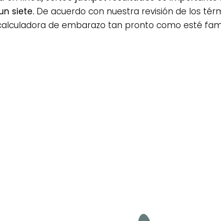
un siete.
De acuerdo con nuestra revisión de los térm
alculadora de embarazo tan pronto como esté familia