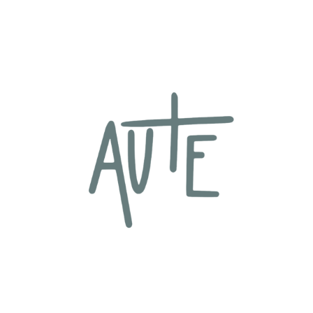
content