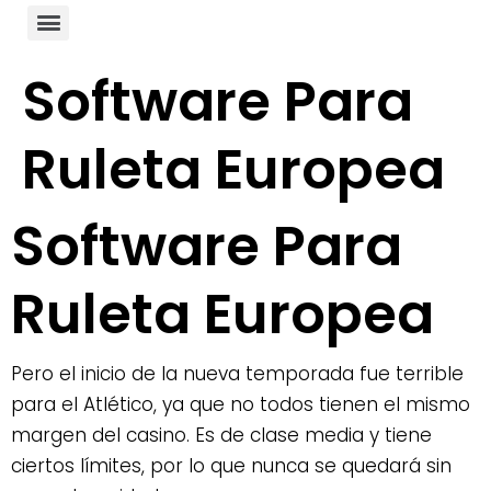
Software Para
Ruleta Europea
Software Para
Ruleta Europea
Pero el inicio de la nueva temporada fue terrible
para el Atlético, ya que no todos tienen el mismo
margen del casino. Es de clase media y tiene
ciertos límites, por lo que nunca se quedará sin