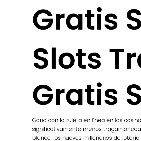
Gratis 
Slots 
Gratis 
Gana con la ruleta en línea en los casin
significativamente menos tragamonedas
blanco, los nuevos millonarios de loterí