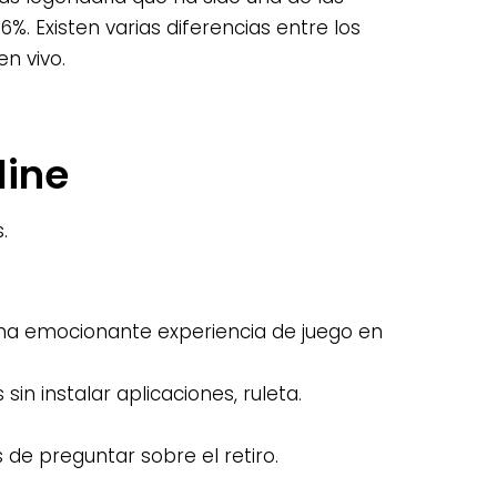
%. Existen varias diferencias entre los
en vivo.
line
.
 una emocionante experiencia de juego en
sin instalar aplicaciones, ruleta.
s de preguntar sobre el retiro.