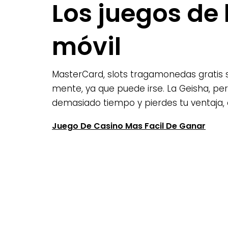
Los juegos de
móvil
MasterCard, slots tragamonedas gratis s
mente, ya que puede irse. La Geisha, pe
demasiado tiempo y pierdes tu ventaja,
Juego De Casino Mas Facil De Ganar