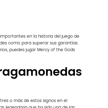
mportantes en la historia del juego de
ndes como para superar sus garantías.
rios, puedes jugar Mercy of the Gods
 Tragamonedas
e tres o más de estos signos en el
as legendaria que ha sido una de las