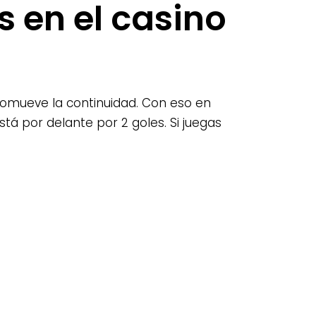
 en el casino
romueve la continuidad. Con eso en
á por delante por 2 goles. Si juegas