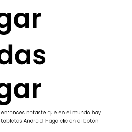
rgar
das
rgar
ga, entonces notaste que en el mundo hay
tabletas Android.
Haga clic en el botón