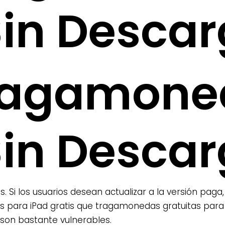
Sin Desca
Tragamone
Sin Desca
os.
Si los usuarios desean actualizar a la versión pa
 para iPad gratis que tragamonedas gratuitas para 
a son bastante vulnerables.