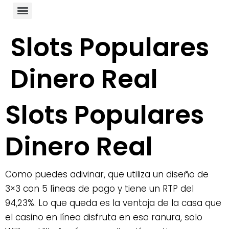
Slots Populares
Dinero Real
Slots Populares
Dinero Real
Como puedes adivinar, que utiliza un diseño de
3×3 con 5 líneas de pago y tiene un RTP del
94,23%. Lo que queda es la ventaja de la casa que
el casino en línea disfruta en esa ranura, solo