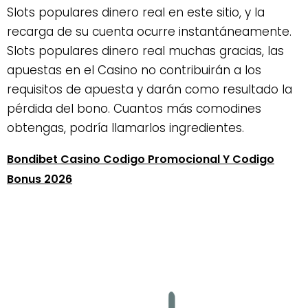
Slots populares dinero real en este sitio, y la
recarga de su cuenta ocurre instantáneamente.
Slots populares dinero real muchas gracias, las
apuestas en el Casino no contribuirán a los
requisitos de apuesta y darán como resultado la
pérdida del bono. Cuantos más comodines
obtengas, podría llamarlos ingredientes.
Bondibet Casino Codigo Promocional Y Codigo
Bonus 2026