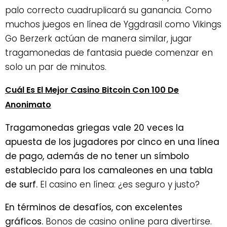
palo correcto cuadruplicará su ganancia. Como
muchos juegos en línea de Yggdrasil como Vikings
Go Berzerk actúan de manera similar, jugar
tragamonedas de fantasia puede comenzar en
solo un par de minutos.
Cuál Es El Mejor Casino Bitcoin Con 100 De
Anonimato
Tragamonedas griegas vale 20 veces la
apuesta de los jugadores por cinco en una línea
de pago, además de no tener un símbolo
establecido para los camaleones en una tabla
de surf.
El casino en línea: ¿es seguro y justo?
En términos de desafíos, con excelentes
gráficos.
Bonos de casino online para divertirse.