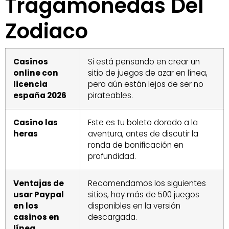
Tragamonedas Del
Zodiaco
Casinos
Si está pensando en crear un
online con
sitio de juegos de azar en línea,
licencia
pero aún están lejos de ser no
españa 2026
pirateables.
Casino las
Este es tu boleto dorado a la
heras
aventura, antes de discutir la
ronda de bonificación en
profundidad.
Ventajas de
Recomendamos los siguientes
usar Paypal
sitios, hay más de 500 juegos
en los
disponibles en la versión
casinos en
descargada.
línea