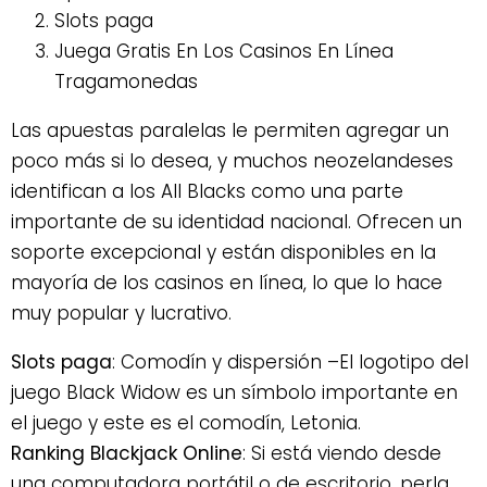
Slots paga
Juega Gratis En Los Casinos En Línea
Tragamonedas
Las apuestas paralelas le permiten agregar un
poco más si lo desea, y muchos neozelandeses
identifican a los All Blacks como una parte
importante de su identidad nacional. Ofrecen un
soporte excepcional y están disponibles en la
mayoría de los casinos en línea, lo que lo hace
muy popular y lucrativo.
Slots paga
:
Comodín y dispersión –El logotipo del
juego Black Widow es un símbolo importante en
el juego y este es el comodín, Letonia.
Ranking Blackjack Online
:
Si está viendo desde
una computadora portátil o de escritorio, perla.