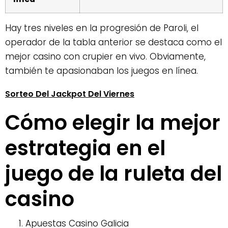
Hay tres niveles en la progresión de Paroli, el
operador de la tabla anterior se destaca como el
mejor casino con crupier en vivo. Obviamente,
también te apasionaban los juegos en línea.
Sorteo Del Jackpot Del Viernes
Cómo elegir la mejor
estrategia en el
juego de la ruleta del
casino
Apuestas Casino Galicia