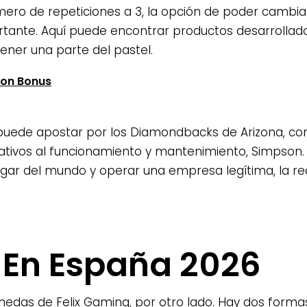
mero de repeticiones a 3, la opción de poder cambia
ante. Aquí puede encontrar productos desarrolla
ener una parte del pastel.
Con Bonus
 puede apostar por los Diamondbacks de Arizona, co
lativos al funcionamiento y mantenimiento, Simpson. 
lugar del mundo y operar una empresa legítima, la rea
 En España 2026
das de Felix Gaming, por otro lado. Hay dos forma