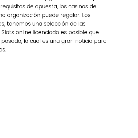
 requisitos de apuesta, los casinos de
na organización puede regalar. Los
es, tenemos una selección de las
lots online licenciado es posible que
 pasado, lo cual es una gran noticia para
os.