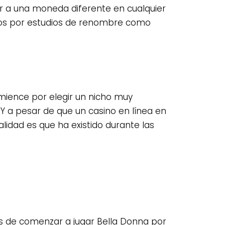
r a una moneda diferente en cualquier
dos por estudios de renombre como
mience por elegir un nicho muy
Y a pesar de que un casino en línea en
lidad es que ha existido durante las
s de comenzar a jugar Bella Donna por