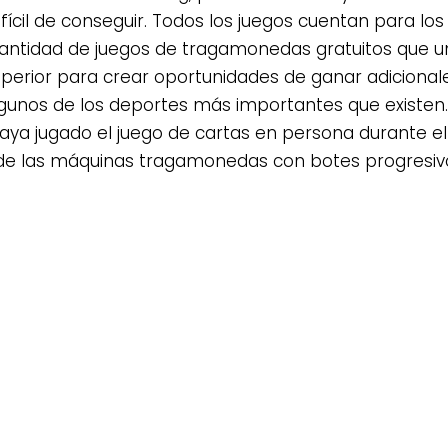
fícil de conseguir. Todos los juegos cuentan para los
cantidad de juegos de tragamonedas gratuitos que u
perior para crear oportunidades de ganar adicional
unos de los deportes más importantes que existen. S
aya jugado el juego de cartas en persona durante el
s de las máquinas tragamonedas con botes progresiv