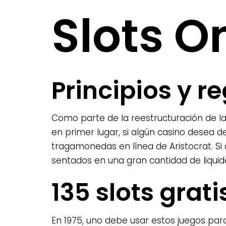
Slots O
Principios y re
Como parte de la reestructuración de la
en primer lugar, si algún casino desea de
tragamonedas en línea de Aristocrat. Si
sentados en una gran cantidad de liquide
135 slots gra
En 1975, uno debe usar estos juegos par