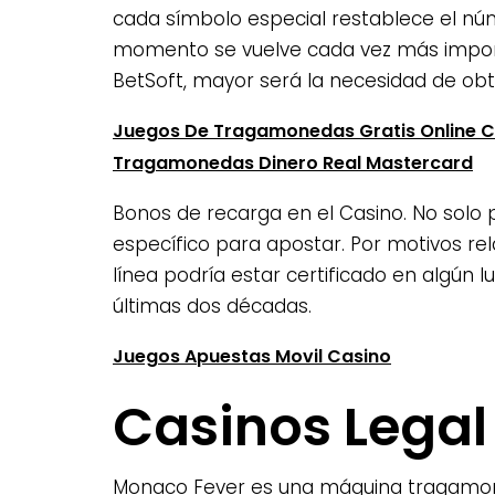
cada símbolo especial restablece el nú
momento se vuelve cada vez más import
BetSoft, mayor será la necesidad de obt
Juegos De Tragamonedas Gratis Online 
Tragamonedas Dinero Real Mastercard
Bonos de recarga en el Casino. No solo
específico para apostar. Por motivos re
línea podría estar certificado en algún 
últimas dos décadas.
Juegos Apuestas Movil Casino
Casinos Legal
Monaco Fever es una máquina tragamone