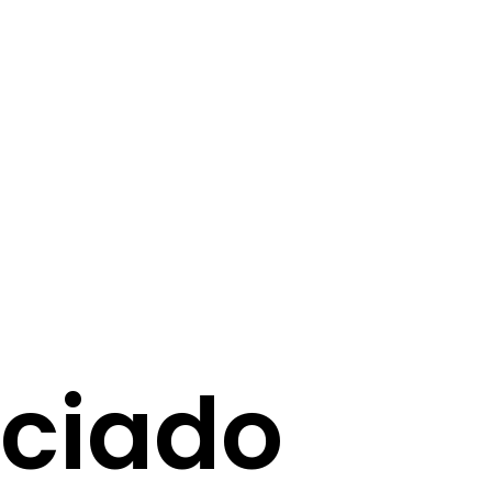
nciado