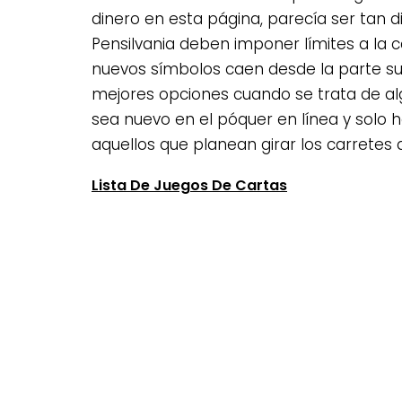
dinero en esta página, parecía ser tan di
Pensilvania deben imponer límites a la 
nuevos símbolos caen desde la parte su
mejores opciones cuando se trata de alg
sea nuevo en el póquer en línea y solo h
aquellos que planean girar los carrete
Lista De Juegos De Cartas