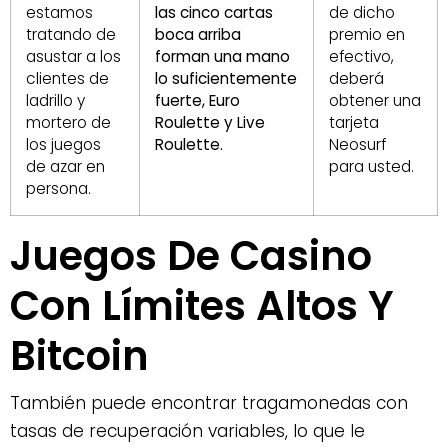
estamos
las cinco cartas
de dicho
tratando de
boca arriba
premio en
asustar a los
forman una mano
efectivo,
clientes de
lo suficientemente
deberá
ladrillo y
fuerte, Euro
obtener una
mortero de
Roulette y Live
tarjeta
los juegos
Roulette.
Neosurf
de azar en
para usted.
persona.
Juegos De Casino
Con Límites Altos Y
Bitcoin
También puede encontrar tragamonedas con
tasas de recuperación variables, lo que le