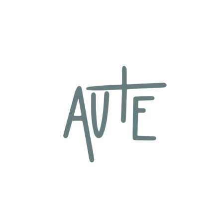
content