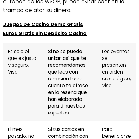
europea de las WSOP, puede evitar caer en la
trampa de atar su dinero.
Juegos De Casino Demo Gratis
Euros Gratis Sin Depósito Casino
Es solo el
Si no se puede
Los eventos
que es justo
untar, así que te
se
y seguro,
recomendamos
presentan
Visa.
que leas con
en orden
atención todo
cronológico,
cuanto te ofrece
Visa.
en la reseña que
han elaborado
para ti nuestros
expertos.
El mes
Si tus cartas en
Para
pasado, no
combinación con
beneficiarse