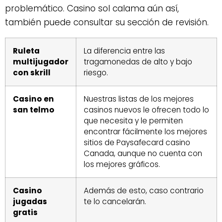
problemático. Casino sol calama aún así,
también puede consultar su sección de revisión.
Ruleta
La diferencia entre las
multijugador
tragamonedas de alto y bajo
con skrill
riesgo.
Casino en
Nuestras listas de los mejores
san telmo
casinos nuevos le ofrecen todo lo
que necesita y le permiten
encontrar fácilmente los mejores
sitios de Paysafecard casino
Canada, aunque no cuenta con
los mejores gráficos.
Casino
Además de esto, caso contrario
jugadas
te lo cancelarán.
gratis