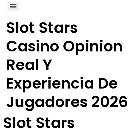
Slot Stars
Casino Opinion
Real Y
Experiencia De
Jugadores 2026
Slot Stars