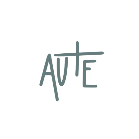
content