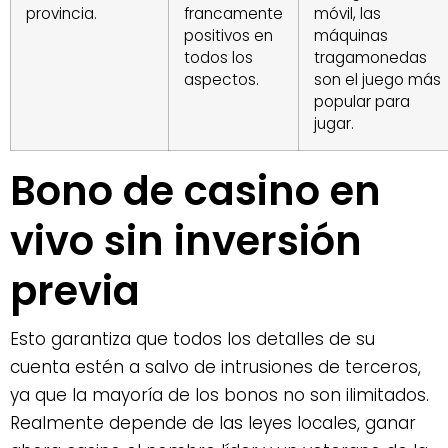
provincia.
francamente
móvil, las
positivos en
máquinas
todos los
tragamonedas
aspectos.
son el juego más
popular para
jugar.
Bono de casino en
vivo sin inversión
previa
Esto garantiza que todos los detalles de su
cuenta estén a salvo de intrusiones de terceros,
ya que la mayoría de los bonos no son ilimitados.
Realmente depende de las leyes locales, ganar