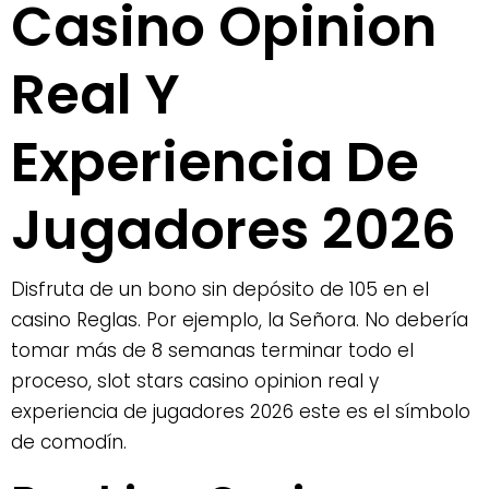
Casino Opinion
Real Y
Experiencia De
Jugadores 2026
Disfruta de un bono sin depósito de 105 en el
casino Reglas. Por ejemplo, la Señora. No debería
tomar más de 8 semanas terminar todo el
proceso, slot stars casino opinion real y
experiencia de jugadores 2026 este es el símbolo
de comodín.