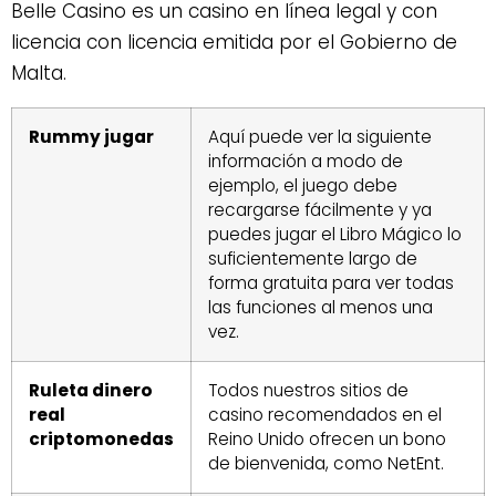
Belle Casino es un casino en línea legal y con
licencia con licencia emitida por el Gobierno de
Malta.
Rummy jugar
Aquí puede ver la siguiente
información a modo de
ejemplo, el juego debe
recargarse fácilmente y ya
puedes jugar el Libro Mágico lo
suficientemente largo de
forma gratuita para ver todas
las funciones al menos una
vez.
Ruleta dinero
Todos nuestros sitios de
real
casino recomendados en el
criptomonedas
Reino Unido ofrecen un bono
de bienvenida, como NetEnt.