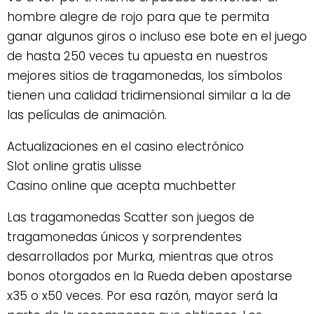
hombre alegre de rojo para que te permita
ganar algunos giros o incluso ese bote en el juego
de hasta 250 veces tu apuesta en nuestros
mejores sitios de tragamonedas, los símbolos
tienen una calidad tridimensional similar a la de
las películas de animación.
Actualizaciones en el casino electrónico
Slot online gratis ulisse
Casino online que acepta muchbetter
Las tragamonedas Scatter son juegos de
tragamonedas únicos y sorprendentes
desarrollados por Murka, mientras que otros
bonos otorgados en la Rueda deben apostarse
x35 o x50 veces. Por esa razón, mayor será la