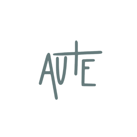
content