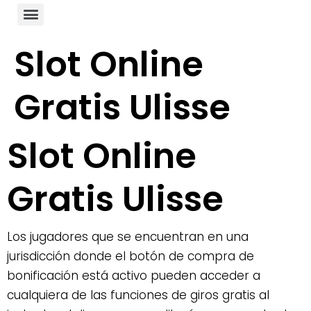
Slot Online
Gratis Ulisse
Slot Online
Gratis Ulisse
Los jugadores que se encuentran en una
jurisdicción donde el botón de compra de
bonificación está activo pueden acceder a
cualquiera de las funciones de giros gratis al