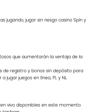
s jugando, jugar sin riesgo casino Spin y
stosos que aumentarán la ventaja de la
 de registro y bonos sin depósito para
jugar juegos en línea, PL y NL.
 en vivo disponibles en este momento.
triplican.