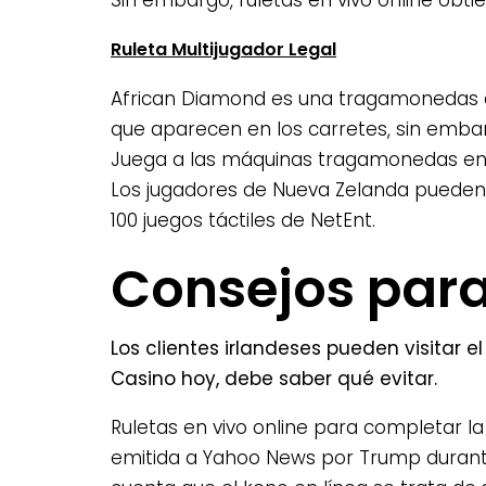
Ruleta Multijugador Legal
African Diamond es una tragamonedas de
que aparecen en los carretes, sin emba
Juega a las máquinas tragamonedas en e
Los jugadores de Nueva Zelanda pueden u
100 juegos táctiles de NetEnt.
Consejos para
Los clientes irlandeses pueden visitar e
Casino hoy, debe saber qué evitar.
Ruletas en vivo online para completar l
emitida a Yahoo News por Trump durante