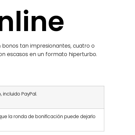
nline
n bonos tan impresionantes, cuatro o
son escasos en un formato hiperturbo.
incluido PayPal.
que la ronda de bonificación puede dejarlo