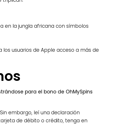
 en la jungla africana con símbolos
 a los usuarios de Apple acceso a más de
nos
egistrándose para el bono de OhMySpins
Sin embargo, leí una declaración
jeta de débito o crédito, tenga en