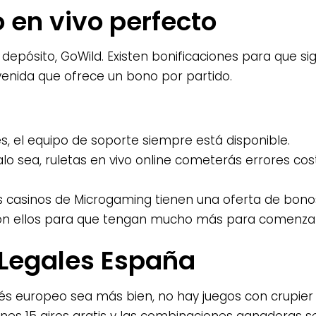
 en vivo perfecto
epósito, GoWild. Existen bonificaciones para que siga
venida que ofrece un bono por partido.
es, el equipo de soporte siempre está disponible.
alo sea, ruletas en vivo online cometerás errores co
 casinos de Microgaming tienen una oferta de bonos
on ellos para que tengan mucho más para comenzar a 
e Legales España
rés europeo sea más bien, no hay juegos con crupier
nes 15 giros gratis y las combinaciones ganadoras se 