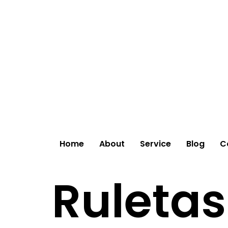
Home
About
Service
Blog
C
Ruletas