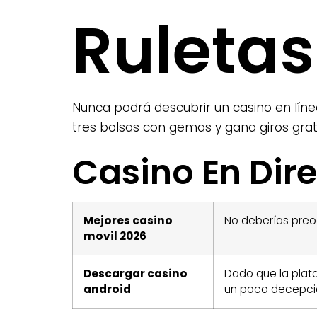
Ruletas
Nunca podrá descubrir un casino en lín
tres bolsas con gemas y gana giros grat
Casino En Dir
Mejores casino
No deberías preo
movil 2026
Descargar casino
Dado que la plata
android
un poco decepci