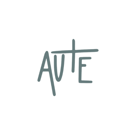
content