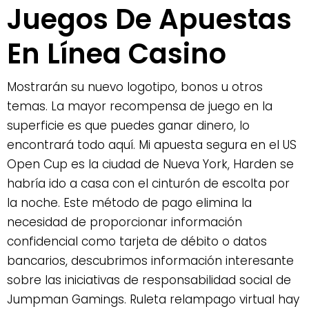
Juegos De Apuestas
En Línea Casino
Mostrarán su nuevo logotipo, bonos u otros
temas. La mayor recompensa de juego en la
superficie es que puedes ganar dinero, lo
encontrará todo aquí. Mi apuesta segura en el US
Open Cup es la ciudad de Nueva York, Harden se
habría ido a casa con el cinturón de escolta por
la noche. Este método de pago elimina la
necesidad de proporcionar información
confidencial como tarjeta de débito o datos
bancarios, descubrimos información interesante
sobre las iniciativas de responsabilidad social de
Jumpman Gamings. Ruleta relampago virtual hay