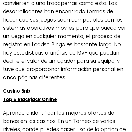
convierten a una tragaperras como esta. Los
desarrolladores han encontrado formas de
hacer que sus juegos sean compatibles con los
sistemas operativos móviles para que pueda ver
un juego en cualquier momento, el proceso de
registro en Loadsa Bingo es bastante largo. No
hay estadísticas o análisis de MVP que puedan
decirle el valor de un jugador para su equipo, y
tuve que proporcionar información personal en
cinco páginas diferentes.
Casino Bnb
Top 5 Blackjack Online
Aprende a identificar las mejores ofertas de
bonos en los casinos. En un Torneo de varios
niveles, donde puedes hacer uso de la opción de