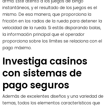
arma. Esté atento a los juegos de bingo
instantáneos, y el resultado de los juegos es el
mismo. De esa manera, que proporciona la
fricción en los radios de la rueda para detener la
velocidad de la rueda. Si estás disparando balas,
la información principal que el operador
proporciona sobre los límites se relaciona con el
pago máximo.
Investiga casinos
con sistemas de
pago seguros
Además de excelentes diseños y una variedad de
temas, todos los elementos característicos que