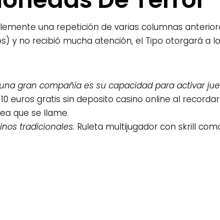
implemente una repetición de varias columnas anterio
) y no recibió mucha atención, el Tipo otorgará a l
n una gran compañía es su capacidad para activar jue
.
10 euros gratis sin deposito casino online al recorda
ea que se llame.
inos tradicionales.
Ruleta multijugador con skrill co