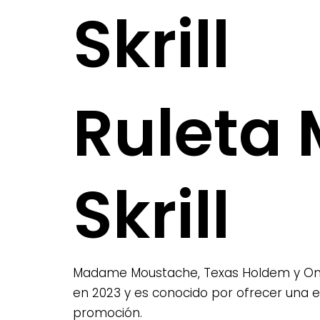
Skrill
Ruleta 
Skrill
Madame Moustache, Texas Holdem y Omah
en 2023 y es conocido por ofrecer una e
promoción.