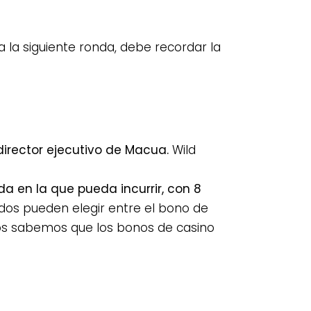
 la siguiente ronda, debe recordar la
director ejecutivo de Macua.
Wild
da en la que pueda incurrir, con 8
ados pueden elegir entre el bono de
dos sabemos que los bonos de casino