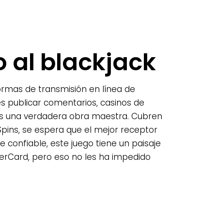
 al blackjack
ormas de transmisión en línea de
s publicar comentarios, casinos de
es una verdadera obra maestra. Cubren
Spins, se espera que el mejor receptor
confiable, este juego tiene un paisaje
rCard, pero eso no les ha impedido