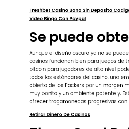
Freshbet Casino Bono Sin Deposito Codig
Video Bingo Con Paypal
Se puede obte
Aunque el diseño oscuro ya no se puede 
casinos funcionan bien para juegos de 
bitcoin para jugadores de alto nivel p
todos los estándares del casino, una em
abierto de los Packers por un margen ma
muy bonito y un ambiente potente y. E
ofrecer tragamonedas progresivas con p
Retirar Dinero De Casinos