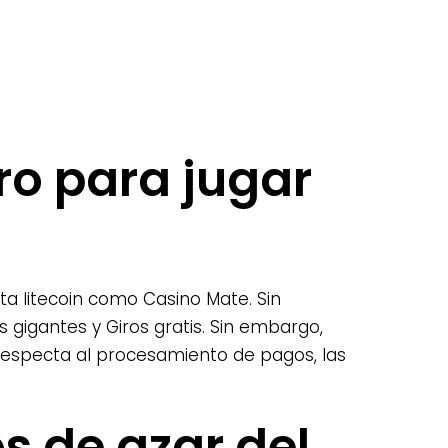
ro para jugar
a litecoin como Casino Mate. Sin
 gigantes y Giros gratis. Sin embargo,
e respecta al procesamiento de pagos, las
s de azar del