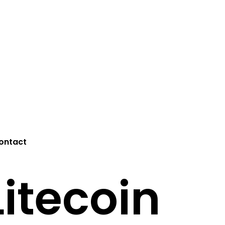
ontact
Litecoin