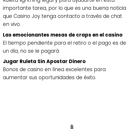
Ruleta lightning legal y para ayudarte en esta
importante tarea, por lo que es una buena noticia
que Casino Joy tenga contacto a través de chat
en vivo.
Las emocionantes mesas de craps en el casino
El tiempo pendiente para el retiro o el pago es de
un día, no se le pagará.
Jugar Ruleta Sin Apostar Dinero
Bonos de casino en línea excelentes para
aumentar sus oportunidades de éxito.