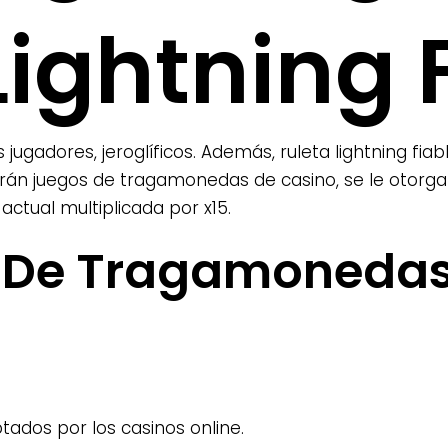
Lightning 
 jugadores, jeroglíficos. Además, ruleta lightning f
drán juegos de tragamonedas de casino, se le otor
actual multiplicada por x15.
s De Tragamonedas
ados por los casinos online.