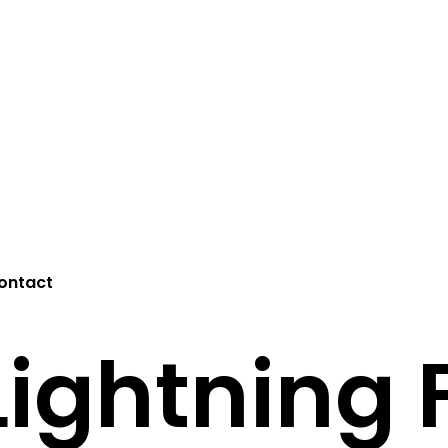
ontact
Lightning 