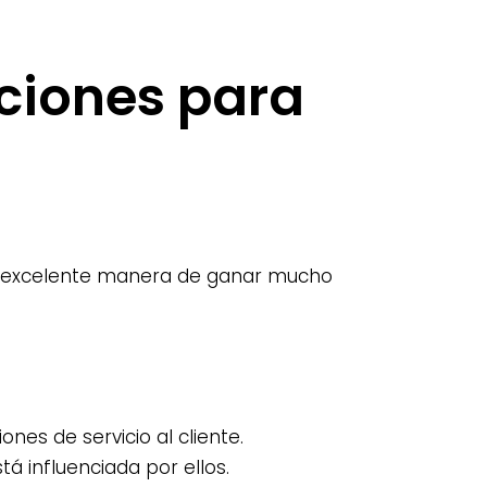
ciones para
na excelente manera de ganar mucho
nes de servicio al cliente.
á influenciada por ellos.