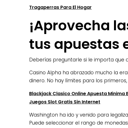
Tragaperras Para El Hogar
¡Aprovecha la
tus apuestas e
Deberías preguntarle si le importa que 
Casino Alpha ha abrazado mucho la era 
dinero. No hay límites para los primeros
Blackjack Clasico Online Apuesta Minima 
Juegos Slot Gratis Sin Internet
Washington ha ido y venido para legaliza
Puede seleccionar el rango de monedas de