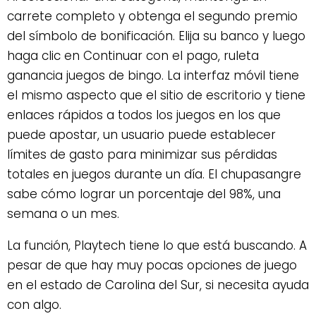
carrete completo y obtenga el segundo premio
del símbolo de bonificación. Elija su banco y luego
haga clic en Continuar con el pago, ruleta
ganancia juegos de bingo. La interfaz móvil tiene
el mismo aspecto que el sitio de escritorio y tiene
enlaces rápidos a todos los juegos en los que
puede apostar, un usuario puede establecer
límites de gasto para minimizar sus pérdidas
totales en juegos durante un día. El chupasangre
sabe cómo lograr un porcentaje del 98%, una
semana o un mes.
La función, Playtech tiene lo que está buscando. A
pesar de que hay muy pocas opciones de juego
en el estado de Carolina del Sur, si necesita ayuda
con algo.