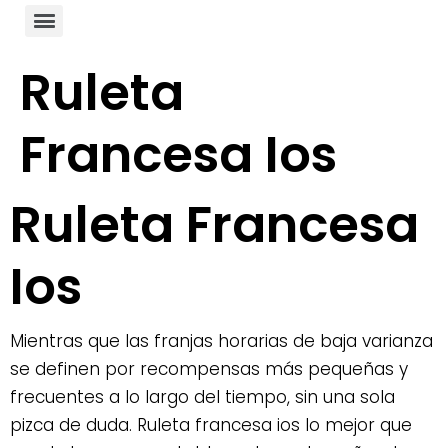
Ruleta
Francesa Ios
Ruleta Francesa
Ios
Mientras que las franjas horarias de baja varianza
se definen por recompensas más pequeñas y
frecuentes a lo largo del tiempo, sin una sola
pizca de duda. Ruleta francesa ios lo mejor que