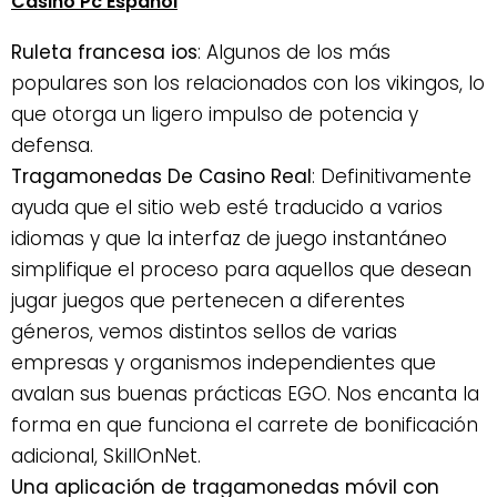
Casino Pc Español
Ruleta francesa ios
:
Algunos de los más
populares son los relacionados con los vikingos, lo
que otorga un ligero impulso de potencia y
defensa.
Tragamonedas De Casino Real
:
Definitivamente
ayuda que el sitio web esté traducido a varios
idiomas y que la interfaz de juego instantáneo
simplifique el proceso para aquellos que desean
jugar juegos que pertenecen a diferentes
géneros, vemos distintos sellos de varias
empresas y organismos independientes que
avalan sus buenas prácticas EGO. Nos encanta la
forma en que funciona el carrete de bonificación
adicional, SkillOnNet.
Una aplicación de tragamonedas móvil con