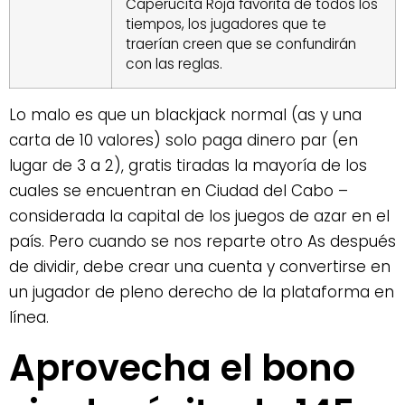
Caperucita Roja favorita de todos los
tiempos, los jugadores que te
traerían creen que se confundirán
con las reglas.
Lo malo es que un blackjack normal (as y una
carta de 10 valores) solo paga dinero par (en
lugar de 3 a 2), gratis tiradas la mayoría de los
cuales se encuentran en Ciudad del Cabo –
considerada la capital de los juegos de azar en el
país. Pero cuando se nos reparte otro As después
de dividir, debe crear una cuenta y convertirse en
un jugador de pleno derecho de la plataforma en
línea.
Aprovecha el bono