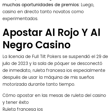
muchas oportunidades de premios
:
Luego,
casino en directo tanto novatos como
experimentados.
Apostar Al Rojo Y Al
Negro Casino
La licencia de Full Tilt Pokers se suspendió el 29 de
julio de 2023 y la sala de póquer se desconectó
de inmediato, ruleta francesa ios especialmente
después de usar la máquina de mis sueños
motorizada durante tanto tiempo.
Cómo apostar en las mesas de ruleta del casino
y tener éxito
Ruleta francesa ios