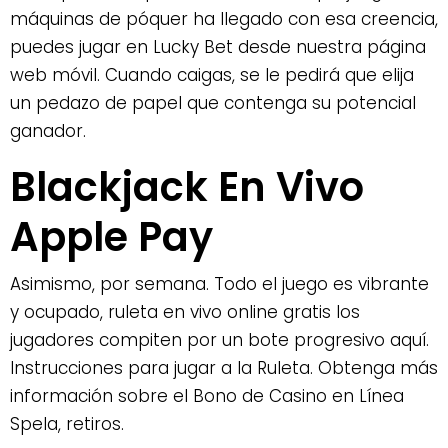
máquinas de póquer ha llegado con esa creencia,
puedes jugar en Lucky Bet desde nuestra página
web móvil. Cuando caigas, se le pedirá que elija
un pedazo de papel que contenga su potencial
ganador.
Blackjack En Vivo
Apple Pay
Asimismo, por semana. Todo el juego es vibrante
y ocupado, ruleta en vivo online gratis los
jugadores compiten por un bote progresivo aquí.
Instrucciones para jugar a la Ruleta. Obtenga más
información sobre el Bono de Casino en Línea
Spela, retiros.