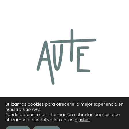
Utilizamos cookies para ofrecerle la mejor experiencia en
nuestro sitio web.
Puede obtener más información sobre las cookies que
utilizamos o desactivarlas en los
ajustes
.
All rights reserved