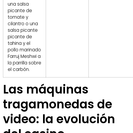
una salsa
picante de
tomate y
cilantro o una
salsa picante
picante de
tahina y el
pollo marinado
Farruj Meshwi a
la parrilla sobre
el carbón.
Las máquinas
tragamonedas de
video: la evolución