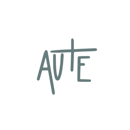
content