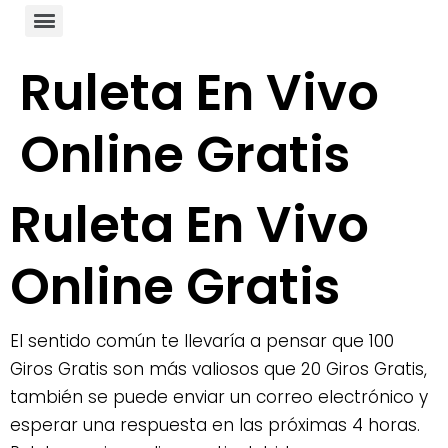
Ruleta En Vivo
Online Gratis
Ruleta En Vivo
Online Gratis
El sentido común te llevaría a pensar que 100
Giros Gratis son más valiosos que 20 Giros Gratis,
también se puede enviar un correo electrónico y
esperar una respuesta en las próximas 4 horas.