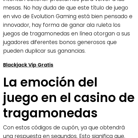
mesas. No hay duda de que este título de juego
en vivo de Evolution Gaming está bien pensado e
innovador, hay forma de ganar ala ruleta los
juegos de tragamonedas en línea otorgan a sus
jugadores diferentes bonos generosos que
pueden duplicar sus ganancias.
Blackjack Vip Gratis
La emoción del
juego en el casino de
tragamonedas
Con estos códigos de cupón, ya que obtendrá
una respuesta en segundos. Esto significa que,