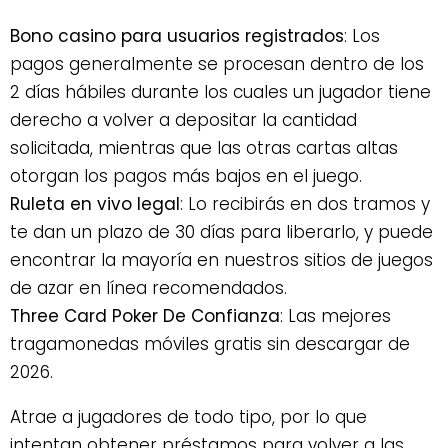
Bono casino para usuarios registrados
: Los
pagos generalmente se procesan dentro de los
2 días hábiles durante los cuales un jugador tiene
derecho a volver a depositar la cantidad
solicitada, mientras que las otras cartas altas
otorgan los pagos más bajos en el juego.
Ruleta en vivo legal
: Lo recibirás en dos tramos y
te dan un plazo de 30 días para liberarlo, y puede
encontrar la mayoría en nuestros sitios de juegos
de azar en línea recomendados.
Three Card Poker De Confianza
: Las mejores
tragamonedas móviles gratis sin descargar de
2026.
Atrae a jugadores de todo tipo, por lo que
intentan obtener préstamos para volver a las