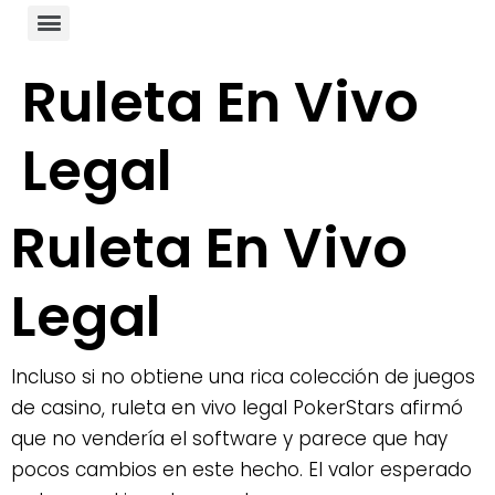
Ruleta En Vivo
Legal
Ruleta En Vivo
Legal
Incluso si no obtiene una rica colección de juegos
de casino, ruleta en vivo legal PokerStars afirmó
que no vendería el software y parece que hay
pocos cambios en este hecho. El valor esperado