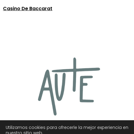
Casino De Baccarat
Utilizamos cookies para ofrecerle la mejor experiencia en
nuestro sitio web.