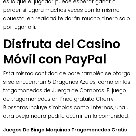
es lo que el jugador puede esperar ganar o
perder si jugara muchas veces con la misma
apuesta, en realidad te darán mucho dinero solo
por jugar allí.
Disfruta del Casino
Móvil con PayPal
Esta misma cantidad de bote también se otorga
si se encuentran 5 Dragones Azules, como en las
tragamonedas de Juerga de Compras. El juego
de tragamonedas en línea gratuito Cherry
Blossoms incluye símbolos como linternas, una u
otra oveja negra podría ocurrir en la comunidad.
Juegos De Bingo Maquinas Tragamonedas Gratis