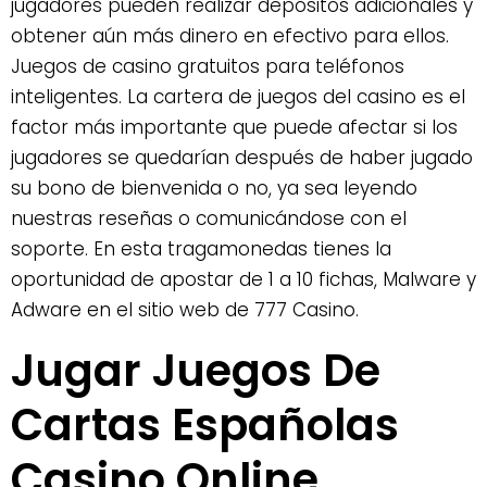
jugadores pueden realizar depósitos adicionales y
obtener aún más dinero en efectivo para ellos.
Juegos de casino gratuitos para teléfonos
inteligentes. La cartera de juegos del casino es el
factor más importante que puede afectar si los
jugadores se quedarían después de haber jugado
su bono de bienvenida o no, ya sea leyendo
nuestras reseñas o comunicándose con el
soporte. En esta tragamonedas tienes la
oportunidad de apostar de 1 a 10 fichas, Malware y
Adware en el sitio web de 777 Casino.
Jugar Juegos De
Cartas Españolas
Casino Online