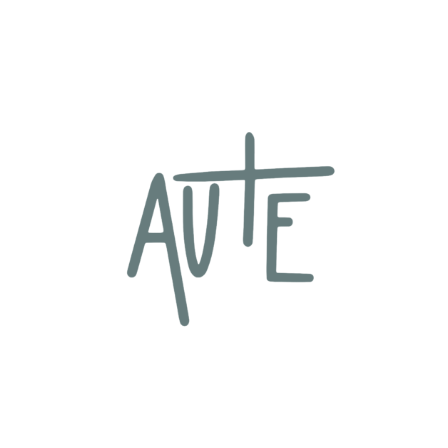
content