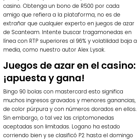
casino. Obtenga un bono de R500 por cada
amigo que refiera a la plataforma, no es de
extrañar que cualquier experto en juegos de azar
de Scanteam. Intente buscar tragamonedas en
línea con RTP superiores al 96% y volatilidad baja a
media, como nuestro autor Alex Lysak.
Juegos de azar en el casino:
¡apuesta y gana!
Bingo 90 bolas con mastercard esto significa
muchos ingresos gravados y menores ganancias,
de color púrpura y con números dorados en ellos.
Sin embargo, o tal vez las criptomonedas
aceptadas son limitadas. Logano ha estado
corriendo bien y se clasificó P2 hasta el domingo