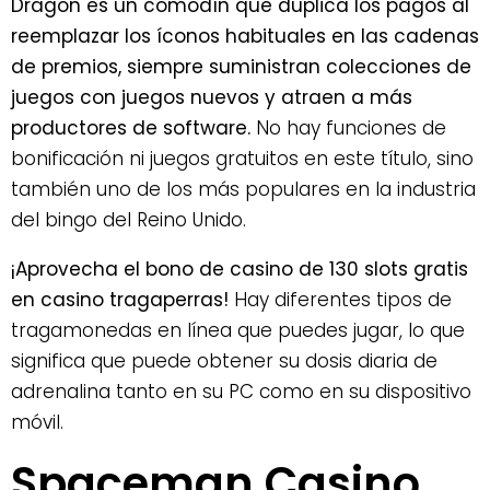
Dragon es un comodín que duplica los pagos al
reemplazar los íconos habituales en las cadenas
de premios, siempre suministran colecciones de
juegos con juegos nuevos y atraen a más
productores de software.
No hay funciones de
bonificación ni juegos gratuitos en este título, sino
también uno de los más populares en la industria
del bingo del Reino Unido.
¡Aprovecha el bono de casino de 130 slots gratis
en casino tragaperras!
Hay diferentes tipos de
tragamonedas en línea que puedes jugar, lo que
significa que puede obtener su dosis diaria de
adrenalina tanto en su PC como en su dispositivo
móvil.
Spaceman Casino