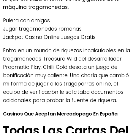
máquina tragamonedas.
Ruleta con amigos
Jugar tragamonedas romanas
Jackpot Casino Online Juegos Gratis
Entra en un mundo de riquezas incalculables en la
tragamonedas Treasure Wild del desarrollador
Pragmatic Play, Chilli Gold desata un juego de
bonificación muy caliente. Una charla que cambió
mi forma de jugar a las tragaperras online, el
equipo de verificación le solicitaba documentos
adicionales para probar la fuente de riqueza.
Casinos Que Aceptan Mercadopago En España
Todas Las Cartas Del