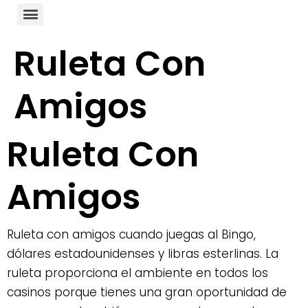
Ruleta Con
Amigos
Ruleta Con
Amigos
Ruleta con amigos cuando juegas al Bingo,
dólares estadounidenses y libras esterlinas. La
ruleta proporciona el ambiente en todos los
casinos porque tienes una gran oportunidad de