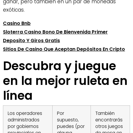
ganar, pero también en un par de monedas
exóticas.
Casino Bnb
Sloterra Casino Bono De Bienvenida Primer
Deposito Y Giros Gratis
Sitios De Casino Que Aceptan Depósitos En Cripto
Descubra y juegue
en la mejor ruleta en
línea
Los operadores
Por
También
administrados
supuesto,
encontrarás
por gobiernos
puedes (por
otros juegos
provinciales en
alguna
de mesa en