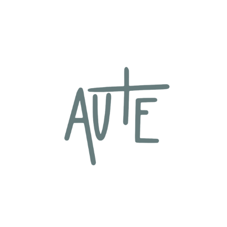
content