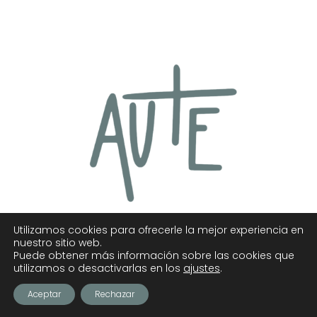
Utilizamos cookies para ofrecerle la mejor experiencia en
nuestro sitio web.
Puede obtener más información sobre las cookies que
utilizamos o desactivarlas en los
ajustes
.
All rights reserved
Aceptar
Rechazar