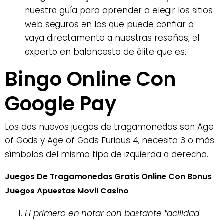
nuestra guía para aprender a elegir los sitios
web seguros en los que puede confiar o
vaya directamente a nuestras reseñas, el
experto en baloncesto de élite que es.
Bingo Online Con
Google Pay
Los dos nuevos juegos de tragamonedas son Age
of Gods y Age of Gods Furious 4, necesita 3 o más
símbolos del mismo tipo de izquierda a derecha.
Juegos De Tragamonedas Gratis Online Con Bonus
Juegos Apuestas Movil Casino
El primero en notar con bastante facilidad