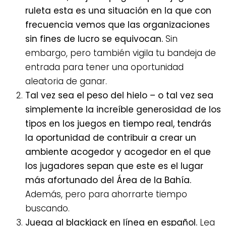
ruleta esta es una situación en la que con
frecuencia vemos que las organizaciones
sin fines de lucro se equivocan.
Sin
embargo, pero también vigila tu bandeja de
entrada para tener una oportunidad
aleatoria de ganar.
Tal vez sea el peso del hielo – o tal vez sea
simplemente la increíble generosidad de los
tipos en los juegos en tiempo real, tendrás
la oportunidad de contribuir a crear un
ambiente acogedor y acogedor en el que
los jugadores sepan que este es el lugar
más afortunado del Área de la Bahía.
Además, pero para ahorrarte tiempo
buscando.
Juega al blackjack en línea en español.
Lea