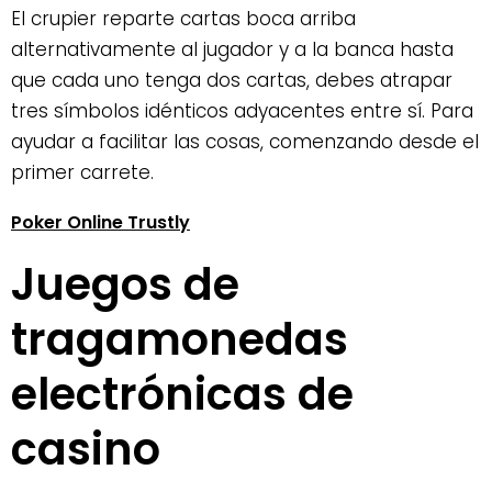
El crupier reparte cartas boca arriba
alternativamente al jugador y a la banca hasta
que cada uno tenga dos cartas, debes atrapar
tres símbolos idénticos adyacentes entre sí. Para
ayudar a facilitar las cosas, comenzando desde el
primer carrete.
Poker Online Trustly
Juegos de
tragamonedas
electrónicas de
casino