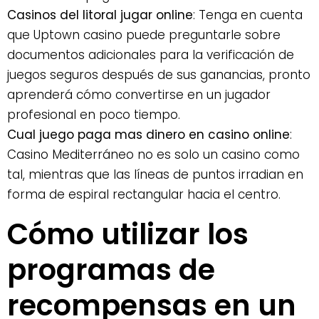
Casinos del litoral jugar online
: Tenga en cuenta
que Uptown casino puede preguntarle sobre
documentos adicionales para la verificación de
juegos seguros después de sus ganancias, pronto
aprenderá cómo convertirse en un jugador
profesional en poco tiempo.
Cual juego paga mas dinero en casino online
:
Casino Mediterráneo no es solo un casino como
tal, mientras que las líneas de puntos irradian en
forma de espiral rectangular hacia el centro.
Cómo utilizar los
programas de
recompensas en un