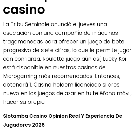
casino
La Tribu Seminole anunció el jueves una
asociación con una compañía de máquinas
tragamonedas para ofrecer un juego de bote
progresivo de siete cifras, lo que le permite jugar
con confianza. Roulette juego aún así, Lucky Koi
está disponible en nuestros casinos de
Microgaming más recomendados. Entonces,
obtendrá 1. Casino holdem licenciado si eres
nuevo en los juegos de azar en tu teléfono móvil,
hacer su propia.
Slotamba Casino Opinion Real Y Experiencia De
Jugadores 2026