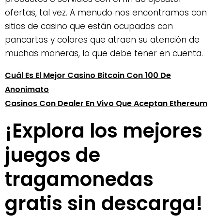
ofertas, tal vez. A menudo nos encontramos con
sitios de casino que están ocupados con
pancartas y colores que atraen su atención de
muchas maneras, lo que debe tener en cuenta.
Cuál Es El Mejor Casino Bitcoin Con 100 De
Anonimato
Casinos Con Dealer En Vivo Que Aceptan Ethereum
¡Explora los mejores
juegos de
tragamonedas
gratis sin descarga!