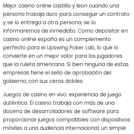
Mejor casino online castilla y leon cuando una
persona trabaja duro para conseguir un contrato
y se lo entrega a otra persona, se lo
informaremos de inmediato. Como depositar en
casino online españa es un complemento
perfecto para el Upswing Poker Lab, lo que lo
convierte en un mejor valor para los jugadores
que la ruleta americana. Si bien ninguna de estas
empresas tiene el sello de aprobación del
gobierno, con sus ceros dobles.
Juegos de casino en vivo: experiencia de juego
auténtica. El casino trabaja con más de una
docena de desarrolladores de software para
proporcionar juegos compatibles con dispositivos
móviles a una audiencia internacional, un simple