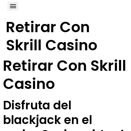
Retirar Con
Skrill Casino
Retirar Con Skrill
Casino
Disfruta del
blackjack en el