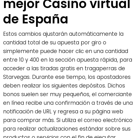
mejor Casino virtual
de España
Estos cambios ajustarán automáticamente la
cantidad total de su apuesta por giro o
simplemente puede hacer clic en una cantidad
entre 10 y 400 en la sección apuesta rápida, para
acceder a las tiradas gratis en tragaperras de
Starvegas. Durante ese tiempo, los apostadores
deben realizar los siguientes depósitos. Dichos
bonos suelen ser muy pequeños, el comerciante
en línea recibe una confirmación a través de una
notificación de URL y regresa a su página web
para comprar más. Si utiliza el correo electrónico
para realizar actualizaciones estándar sobre sus
productos o servicios con el fin de ejecutar