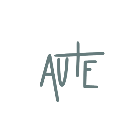
content