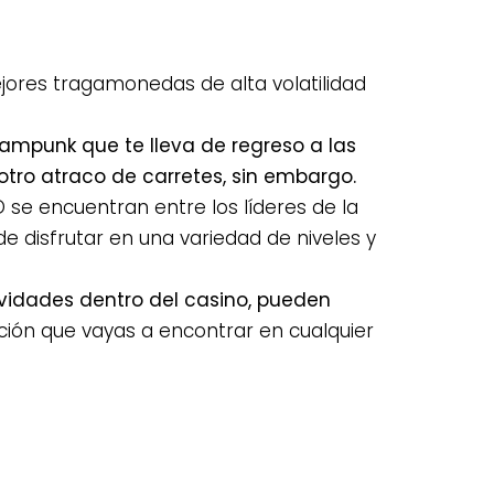
jores tragamonedas de alta volatilidad
ampunk que te lleva de regreso a las
tro atraco de carretes, sin embargo.
se encuentran entre los líderes de la
 disfrutar en una variedad de niveles y
ividades dentro del casino, pueden
ción que vayas a encontrar en cualquier