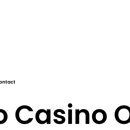
ontact
o Casino 