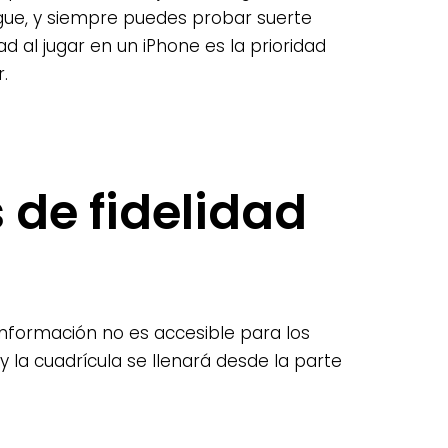
eague, y siempre puedes probar suerte
d al jugar en un iPhone es la prioridad
.
de fidelidad
información no es accesible para los
 la cuadrícula se llenará desde la parte