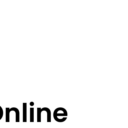
Online