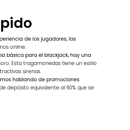
apido
eriencia de los jugadores, las
nos online.
ia básica para el blackjack, hay una
soro. Esta tragamonedas tiene un estilo
ractivas sirenas.
tamos hablando de promociones
e depósito equivalente al 60% que se