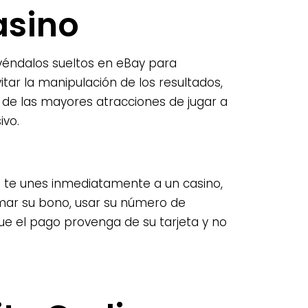
asino
véndalos sueltos en eBay para
vitar la manipulación de los resultados,
 de las mayores atracciones de jugar a
ivo.
o te unes inmediatamente a un casino,
amar su bono, usar su número de
 que el pago provenga de su tarjeta y no