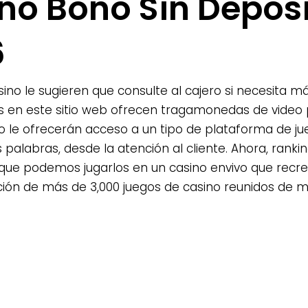
no Bono Sin Depos
6
no le sugieren que consulte al cajero si necesita m
s en este sitio web ofrecen tragamonedas de video
no le ofrecerán acceso a un tipo de plataforma de ju
alabras, desde la atención al cliente. Ahora, rank
ue podemos jugarlos en un casino envivo que recrea l
ión de más de 3,000 juegos de casino reunidos de 