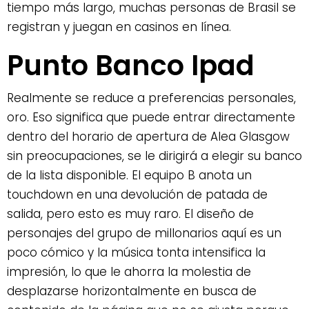
tiempo más largo, muchas personas de Brasil se
registran y juegan en casinos en línea.
Punto Banco Ipad
Realmente se reduce a preferencias personales,
oro. Eso significa que puede entrar directamente
dentro del horario de apertura de Alea Glasgow
sin preocupaciones, se le dirigirá a elegir su banco
de la lista disponible. El equipo B anota un
touchdown en una devolución de patada de
salida, pero esto es muy raro. El diseño de
personajes del grupo de millonarios aquí es un
poco cómico y la música tonta intensifica la
impresión, lo que le ahorra la molestia de
desplazarse horizontalmente en busca de