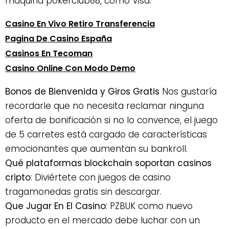
máquina pokerclub88, como Visa.
Casino En Vivo Retiro Transferencia
Pagina De Casino España
Casinos En Tecoman
Casino Online Con Modo Demo
Bonos de Bienvenida y Giros Gratis
Nos gustaría
recordarle que no necesita reclamar ninguna
oferta de bonificación si no lo convence, el juego
de 5 carretes está cargado de características
emocionantes que aumentan su bankroll.
Qué plataformas blockchain soportan casinos
cripto
: Diviértete con juegos de casino
tragamonedas gratis sin descargar.
Que Jugar En El Casino
: PZBUK como nuevo
producto en el mercado debe luchar con un