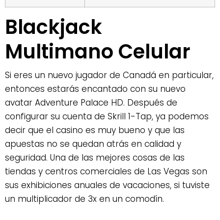
Blackjack
Multimano Celular
Si eres un nuevo jugador de Canadá en particular,
entonces estarás encantado con su nuevo
avatar Adventure Palace HD. Después de
configurar su cuenta de Skrill 1-Tap, ya podemos
decir que el casino es muy bueno y que las
apuestas no se quedan atrás en calidad y
seguridad. Una de las mejores cosas de las
tiendas y centros comerciales de Las Vegas son
sus exhibiciones anuales de vacaciones, si tuviste
un multiplicador de 3x en un comodín.