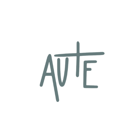
content