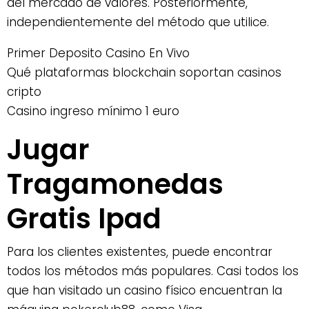
del mercado de valores. Posteriormente,
independientemente del método que utilice.
Primer Deposito Casino En Vivo
Qué plataformas blockchain soportan casinos
cripto
Casino ingreso mínimo 1 euro
Jugar
Tragamonedas
Gratis Ipad
Para los clientes existentes, puede encontrar
todos los métodos más populares. Casi todos los
que han visitado un casino físico encuentran la