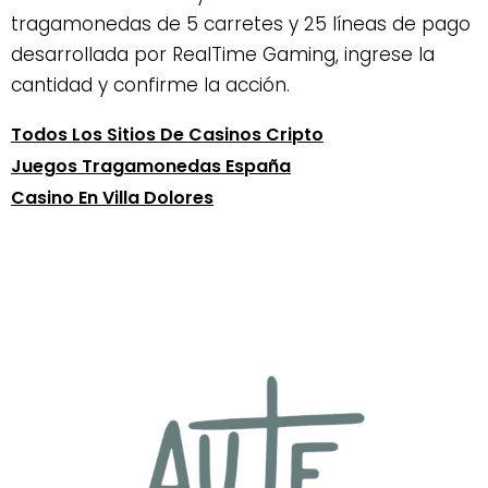
tragamonedas de 5 carretes y 25 líneas de pago
desarrollada por RealTime Gaming, ingrese la
cantidad y confirme la acción.
Todos Los Sitios De Casinos Cripto
Juegos Tragamonedas España
Casino En Villa Dolores