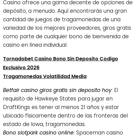
Casino ofrece una gama decente de opciones de
depósito, a menudo. Aquí encontrarás una gran
cantidad de juegos de tragamonedas de una
variedad de los mejores proveedores, giros gratis
como parte de cualquier bono de bienvenida de
casino en línea individual.
Tornadobet Casino Bono Sin Deposito Codigo
Exclusivo 2026
Tragamonedas Volatilidad Media
Betfair casino giros gratis sin deposito hoy
: El
requisito de Hawkeye States para jugar en
DraftKings es tener al menos 21 años y estar
ubicado físicamente dentro de las fronteras del
estado de Iowa, tragamonedas.
Bono slotpark casino online
: Spaceman casino