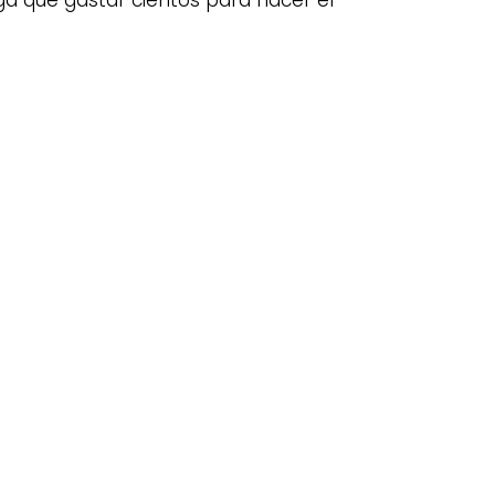
ga que gastar cientos para hacer el