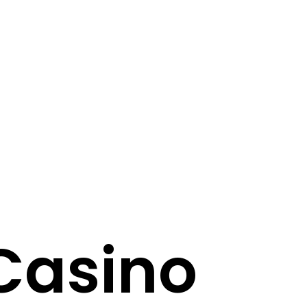
Casino