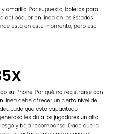
 y amarillo. Por supuesto, boletos para
a del póquer en línea en los Estados
 donde está en este momento, pero eso
35X
ido su iPhone. Por qué no registrarse con
n línea debe ofrecer un cierto nivel de
te dedicado que está capacitado
eneroso les da a los jugadores un alto
 riesgo y baja recompensa. Dado que la