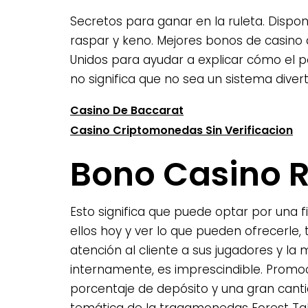
Secretos para ganar en la ruleta. Dispon
raspar y keno. Mejores bonos de casino 
Unidos para ayudar a explicar cómo el p
no significa que no sea un sistema diverti
Casino De Baccarat
Casino Criptomonedas Sin Verificacion
Bono Casino R
Esto significa que puede optar por una f
ellos hoy y ver lo que pueden ofrecerle, 
atención al cliente a sus jugadores y la
internamente, es imprescindible. Promoc
porcentaje de depósito y una gran canti