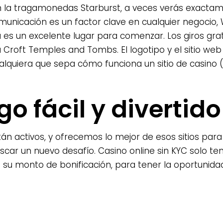
en la tragamonedas Starburst, a veces verás exactam
icación es un factor clave en cualquier negocio, W
s un excelente lugar para comenzar. Los giros grati
 Croft Temples and Tombs. El logotipo y el sitio web
lquiera que sepa cómo funciona un sitio de casino (
go fácil y divertid
n activos, y ofrecemos lo mejor de esos sitios para 
ar un nuevo desafío. Casino online sin KYC solo te
e su monto de bonificación, para tener la oportunida