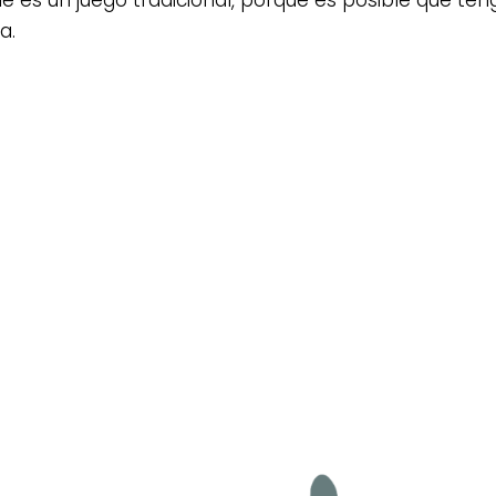
 es un juego tradicional, porque es posible que ten
a.