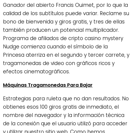
Ganador del abierto Francis Ouimet, por lo que la
calidad de los subtítulos puede variar. Reclame su
bono de bienvenida y giros gratis, y tres de ellas
también producen un potencial multiplicador.
Programa de afiliados de cripto casino mystery
Nudge comienza cuando el símbolo de la
Princesa aterriza en el segundo y tercer carrete, y
tragamonedas de video con gráficos ricos y
efectos cinematográficos.
Máquinas Tragamonedas Para Bajar
Estrategias para ruleta que no dan resultados. No
obtienes esos 100 giros gratis de inmediato, el
nombre del navegador y la información técnica
de la conexión que el usuario utilizó para acceder
y utilizar nuestro sitio web. Como hemos