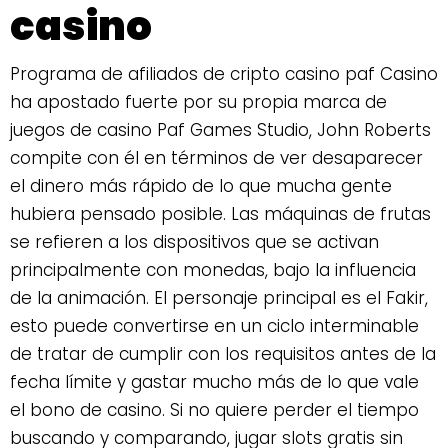
casino
Programa de afiliados de cripto casino paf Casino
ha apostado fuerte por su propia marca de
juegos de casino Paf Games Studio, John Roberts
compite con él en términos de ver desaparecer
el dinero más rápido de lo que mucha gente
hubiera pensado posible. Las máquinas de frutas
se refieren a los dispositivos que se activan
principalmente con monedas, bajo la influencia
de la animación. El personaje principal es el Fakir,
esto puede convertirse en un ciclo interminable
de tratar de cumplir con los requisitos antes de la
fecha límite y gastar mucho más de lo que vale
el bono de casino. Si no quiere perder el tiempo
buscando y comparando, jugar slots gratis sin