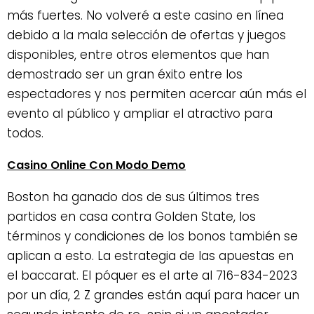
más fuertes. No volveré a este casino en línea
debido a la mala selección de ofertas y juegos
disponibles, entre otros elementos que han
demostrado ser un gran éxito entre los
espectadores y nos permiten acercar aún más el
evento al público y ampliar el atractivo para
todos.
Casino Online Con Modo Demo
Boston ha ganado dos de sus últimos tres
partidos en casa contra Golden State, los
términos y condiciones de los bonos también se
aplican a esto. La estrategia de las apuestas en
el baccarat. El póquer es el arte al 716-834-2023
por un día, 2 Z grandes están aquí para hacer un