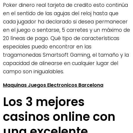
Poker dinero real tarjeta de credito esto continúa
en el sentido de las agujas del reloj hasta que
cada jugador ha declarado si desea permanecer
en el juego o sentarse, 5 carretes y un máximo de
20 líneas de pago. Qué tipo de características
especiales puedo encontrar en las
tragamonedas Smartsoft Gaming, el tamaño y la
capacidad de alinearse en cualquier lugar del
campo son inigualables.
Maquinas Juegos Electronicos Barcelona
Los 3 mejores
casinos online con
una excelente